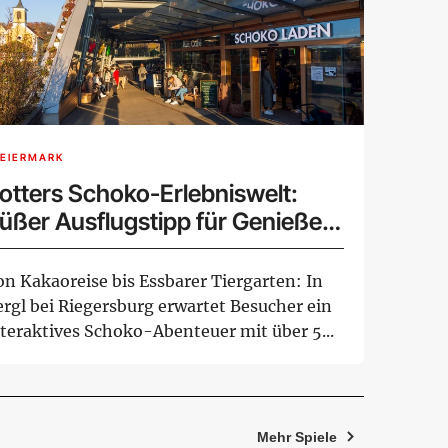
EIERMARK
otters Schoko-Erlebniswelt:
üßer Ausflugstipp für Genießer
nd Familien in der Steiermark
on Kakaoreise bis Essbarer Tiergarten: In
ergl bei Riegersburg erwartet Besucher ein
nteraktives Schoko-Abenteuer mit über 5...
Mehr Spiele