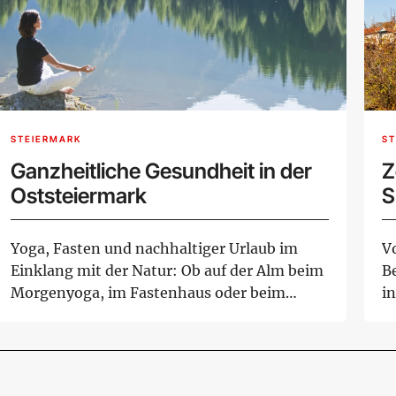
STEIERMARK
ST
Ganzheitliche Gesundheit in der
Z
Oststeiermark
S
u
Yoga, Fasten und nachhaltiger Urlaub im
V
Einklang mit der Natur: Ob auf der Alm beim
B
Morgenyoga, im Fastenhaus oder beim
i
bewusst...