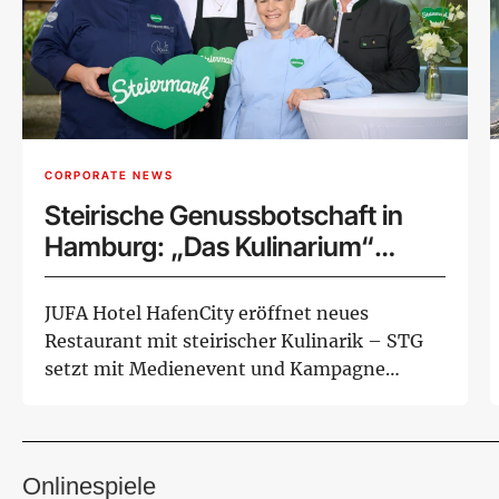
CORPORATE NEWS
Steirische Genussbotschaft in
Hamburg: „Das Kulinarium“
bringt das Grüne Herz in den
hohen Norden
JUFA Hotel HafenCity eröffnet neues
Restaurant mit steirischer Kulinarik – STG
setzt mit Medienevent und Kampagne
Impulse für U...
Onlinespiele