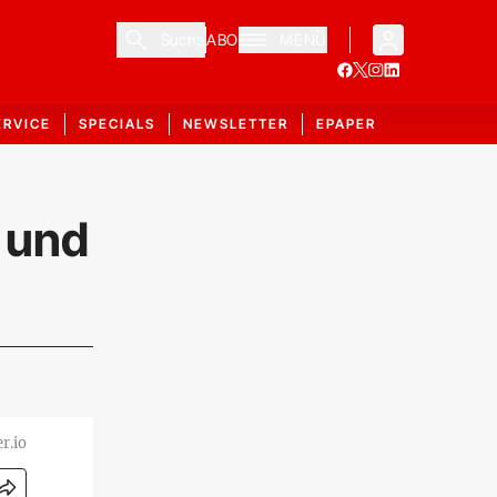
Suche
ABO
MENÜ
ERVICE
SPECIALS
NEWSLETTER
EPAPER
 und
r.io