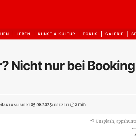
CHEN
LEBEN
KUNST & KULTUR
FOKUS
GALERIE
S
 Nicht nur bei Booking
it
05.08.2025
2 min
AKTUALISIERT
LESEZEIT
©
Unsplash, appshunte