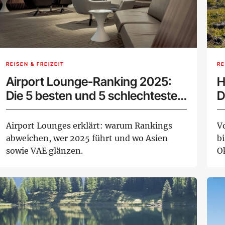
REISEN & FREIZEIT
RE
Airport Lounge-Ranking 2025:
H
Die 5 besten und 5 schlechtesten
D
Lounges
S
Airport Lounges erklärt: warum Rankings
V
abweichen, wer 2025 führt und wo Asien
bi
sowie VAE glänzen.
O
We