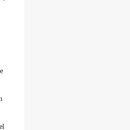
ie
n
el