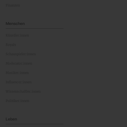
Finanzen
Menschen
Künstler:innen
Royals
Schauspieler:innen
Moderator:innen
Musiker:innen
Influencer:innen
Wissenschaftler:innen
Politiker:innen
Leben