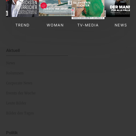
TREND
WOMAN
TV-MEDIA
NEWS
Aktuell
News
Kolumnen
Corporate News
Events der Woche
Leute Bilder
Bilder des Tages
Politik