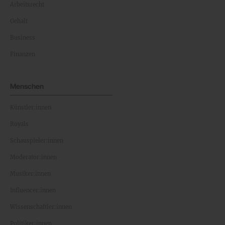
Arbeitsrecht
Gehalt
Business
Finanzen
Menschen
Künstler:innen
Royals
Schauspieler:innen
Moderator:innen
Musiker:innen
Influencer:innen
Wissenschaftler:innen
Politiker:innen