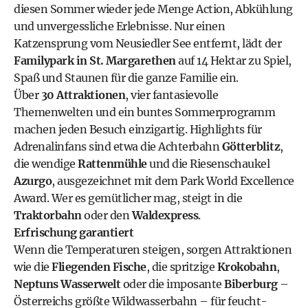
diesen Sommer wieder jede Menge Action, Abkühlung
und unvergessliche Erlebnisse. Nur einen
Katzensprung vom Neusiedler See entfernt, lädt der
Familypark in St. Margarethen
auf 14 Hektar zu Spiel,
Spaß und Staunen für die ganze Familie ein.
Über
30 Attraktionen
, vier fantasievolle
Themenwelten und ein buntes Sommerprogramm
machen jeden Besuch einzigartig. Highlights für
Adrenalinfans sind etwa die Achterbahn
Götterblitz
,
die wendige
Rattenmühle
und die Riesenschaukel
Azurgo
, ausgezeichnet mit dem Park World Excellence
Award. Wer es gemütlicher mag, steigt in die
Traktorbahn
oder den
Waldexpress
.
Erfrischung garantiert
Wenn die Temperaturen steigen, sorgen Attraktionen
wie die
Fliegenden Fische
, die spritzige
Krokobahn
,
Neptuns Wasserwelt
oder die imposante
Biberburg
–
Österreichs größte Wildwasserbahn – für feucht-