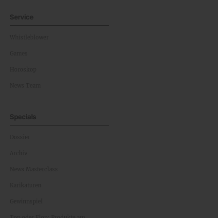
Service
Whistleblower
Games
Horoskop
News Team
Specials
Dossier
Archiv
News Masterclass
Karikaturen
Gewinnspiel
Top oder Flop: Produkte am