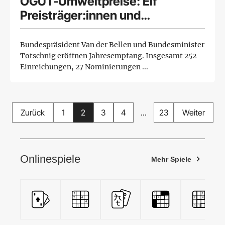
ÖGUT-Umweltpreise: Elf
Preisträger:innen und
nachhaltige Lösungen im Fokus
des Jahresempfangs
Bundespräsident Van der Bellen und Bundesminister
Totschnig eröffnen Jahresempfang. Insgesamt 252
Einreichungen, 27 Nominierungen ...
Zurück
1
2
3
4
...
23
Weiter
Onlinespiele
Mehr Spiele