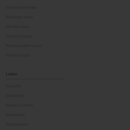
Schauspieler:innen
Moderator:innen
Musiker:innen
Influencer:innen
Wissenschaftler:innen
Politiker:innen
Leben
Kulinarik
Gesundheit
Reisen & Freizeit
Immobilien
Bürgerservice