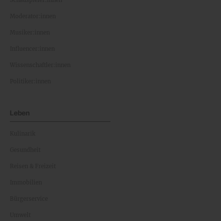
Schauspieler:innen
Moderator:innen
Musiker:innen
Influencer:innen
Wissenschaftler:innen
Politiker:innen
Leben
Kulinarik
Gesundheit
Reisen & Freizeit
Immobilien
Bürgerservice
Umwelt