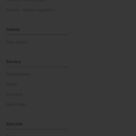
Podcast - OÖ ungefiltert
Podcast - Kärnten ungefiltert
Galerie
Foto-Galerie
Service
Whistleblower
Games
Horoskop
News Team
Specials