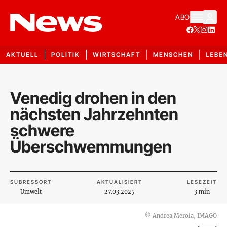
ABO
AKTUELL
POLITIK
WIRTSCHAFT
MENSCHEN
LEBE
Venedig drohen in den
nächsten Jahrzehnten
schwere
Überschwemmungen
SUBRESSORT
AKTUALISIERT
LESEZEIT
Umwelt
27.03.2025
3 min
©
Andrea Merola, IMAGO