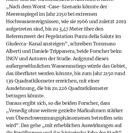
„Nach dem Worst-Case-Szenario könnte der
Meeresspiegel im Jahr 2150 bei extremen
Hochwasserereignissen, wie sie 1966 und zuletzt 2019
aufgetreten sind, bis zu 3,47 Meter über den
Referenzwert der Pegelstation Punta della Salute im
Giudecca-Kanal ansteigen“, schreiben Tommaso
Alberti und Daniele Trippanera, beide Forscher beim
INGV und Autoren der Studie. Aufgrund dieses
außergewöhnlichen Wasseranstiegs würde das Gebiet,
das überflutet werden könnte, bis zum Jahr 2150 rund
139 Quadratkilometer erreichen, mit einer
Ausdehnung, die bis zu 226 Quadratkilometer
betragen könnte.
Daraus ergibt sich, so die beiden Forscher, dass
„Venedig ohne weitere gezielte Maßnahmen stärker
von Überschwemmungsphänomenen betroffen sein
wird“. Das gehe „mit erheblichen Auswirkungen auf
die Bevölkerung und das historische Erbe der Stadt“