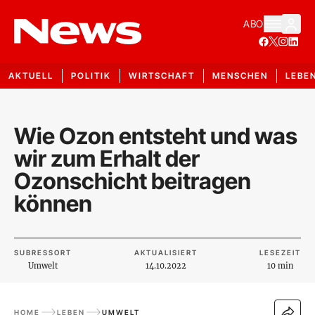
ABO
AKTUELL
POLITIK
WIRTSCHAFT
MENSCHEN
LEBE
Wie Ozon entsteht und was
wir zum Erhalt der
Ozonschicht beitragen
können
SUBRESSORT
AKTUALISIERT
LESEZEIT
Umwelt
14.10.2022
10 min
HOME
LEBEN
UMWELT