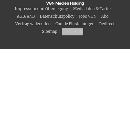
VGN Medien Holding
Impressum und Offenlegung
Mediadaten & Tarife
AGB/ANB
Datenschutzpolicy
Jobs VGN
Abo
Vertrag widerrufen
Cookie Einstellungen
Redirect
Sitemap
Fotocredits