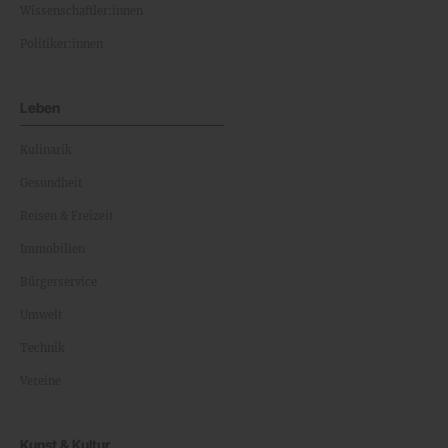
Wissenschaftler:innen
Politiker:innen
Leben
Kulinarik
Gesundheit
Reisen & Freizeit
Immobilien
Bürgerservice
Umwelt
Technik
Vereine
Kunst & Kultur