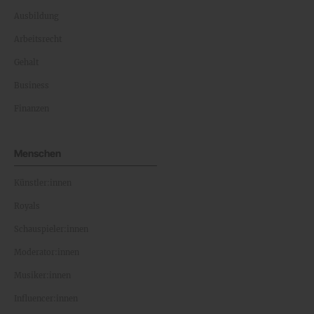
Ausbildung
Arbeitsrecht
Gehalt
Business
Finanzen
Menschen
Künstler:innen
Royals
Schauspieler:innen
Moderator:innen
Musiker:innen
Influencer:innen