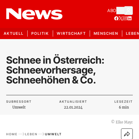
ABO
AKTUELL
POLITIK
WIRTSCHAFT
MENSCHEN
LEBE
Schnee in Österreich:
Schneevorhersage,
Schneehöhen & Co.
SUBRESSORT
AKTUALISIERT
LESEZEIT
Umwelt
22.01.2024
6 min
©
Elke Mayr
HOME
LEBEN
UMWELT