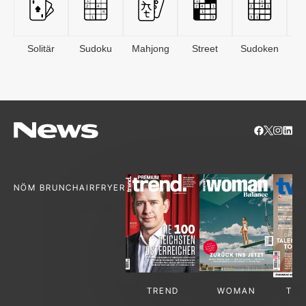
Solitär
Sudoku
Mahjong
Street
Sudoken
B
S
NÖM BRUNCH
AIRFRYER
TREND
WOMAN
TV-