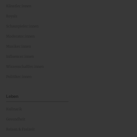
Künstler:innen
Royals
Schauspieler:innen
Moderator:innen
Musiker:innen
Influencer:innen
Wissenschaftler:innen
Politiker:innen
Leben
Kulinarik
Gesundheit
Reisen & Freizeit