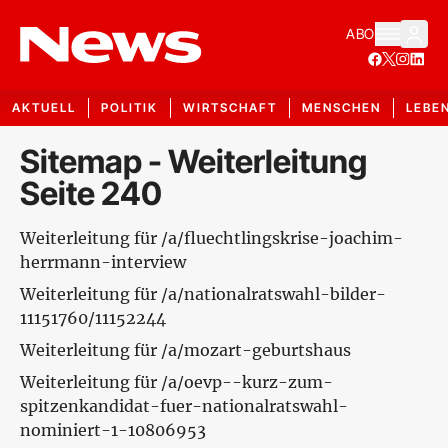
ABO
AKTUELL
POLITIK
WIRTSCHAFT
MENSCHEN
LEBE
Sitemap - Weiterleitung
Seite 240
Weiterleitung für /a/fluechtlingskrise-joachim-
herrmann-interview
Weiterleitung für /a/nationalratswahl-bilder-
11151760/11152244
Weiterleitung für /a/mozart-geburtshaus
Weiterleitung für /a/oevp--kurz-zum-
spitzenkandidat-fuer-nationalratswahl-
nominiert-1-10806953