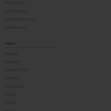
Musiker:innen
Influencer:innen
Wissenschaftler:innen
Politiker:innen
Leben
Kulinarik
Gesundheit
Reisen & Freizeit
Immobilien
Bürgerservice
Umwelt
Technik
Vereine