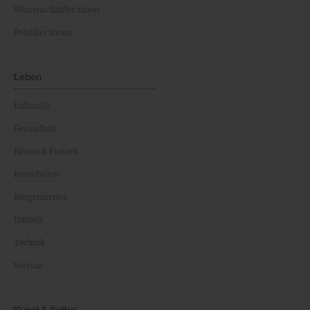
Wissenschaftler:innen
Politiker:innen
Leben
Kulinarik
Gesundheit
Reisen & Freizeit
Immobilien
Bürgerservice
Umwelt
Technik
Vereine
Kunst & Kultur