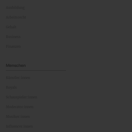
Ausbildung
Arbeitsrecht
Gehalt
Business
Finanzen
Menschen
Künstler:innen
Royals
Schauspieler:innen
Moderator:innen
Musiker:innen
Influencer:innen