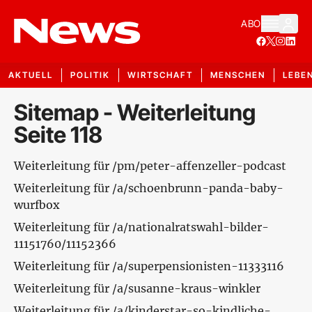
ABO
AKTUELL
POLITIK
WIRTSCHAFT
MENSCHEN
LEBE
Sitemap - Weiterleitung
Seite 118
Weiterleitung für /pm/peter-affenzeller-podcast
Weiterleitung für /a/schoenbrunn-panda-baby-
wurfbox
Weiterleitung für /a/nationalratswahl-bilder-
11151760/11152366
Weiterleitung für /a/superpensionisten-11333116
Weiterleitung für /a/susanne-kraus-winkler
Weiterleitung für /a/kinderstar-so-kindliche-