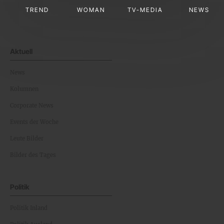
TREND
WOMAN
TV-MEDIA
NEWS
Aktuell
News
Kolumnen
Corporate News
Events der Woche
Leute Bilder
Bilder des Tages
Politik
Politik Inland