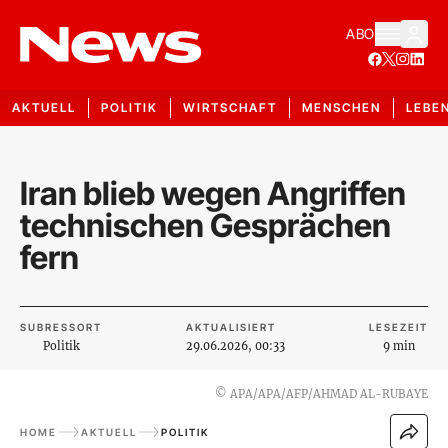
ABO
AKTUELL
POLITIK
WIRTSCHAFT
MENSCHEN
LEBE
Iran blieb wegen Angriffen
technischen Gesprächen
fern
SUBRESSORT
AKTUALISIERT
LESEZEIT
Politik
29.06.2026, 00:33
9 min
©
APA/APA/AFP/AHMAD AL-RUBAYE
HOME
AKTUELL
POLITIK