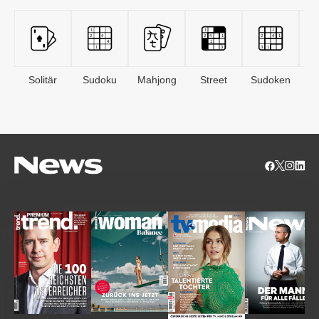
Solitär
Sudoku
Mahjong
Street
Sudoken
B
S