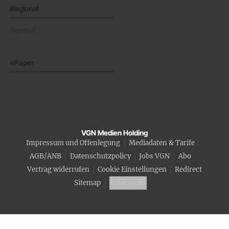
Regional
Regional
ePaper
VGN Medien Holding
Impressum und Offenlegung
Mediadaten & Tarife
AGB/ANB
Datenschutzpolicy
Jobs VGN
Abo
Vertrag widerrufen
Cookie Einstellungen
Redirect
Sitemap
Fotocredits