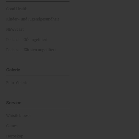
Good Health
Kinder- und Jugendgesundheit
NEWScast
Podcast - OÖ ungefiltert
Podcast - Kärnten ungefiltert
Galerie
Foto-Galerie
Service
Whistleblower
Games
Horoskop