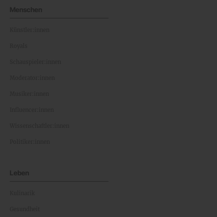
Menschen
Künstler:innen
Royals
Schauspieler:innen
Moderator:innen
Musiker:innen
Influencer:innen
Wissenschaftler:innen
Politiker:innen
Leben
Kulinarik
Gesundheit