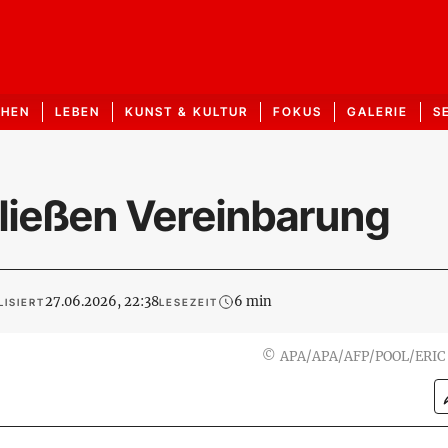
CHEN
LEBEN
KUNST & KULTUR
FOKUS
GALERIE
S
hließen Vereinbarung
27.06.2026, 22:38
6 min
ISIERT
LESEZEIT
©
APA/APA/AFP/POOL/ERIC