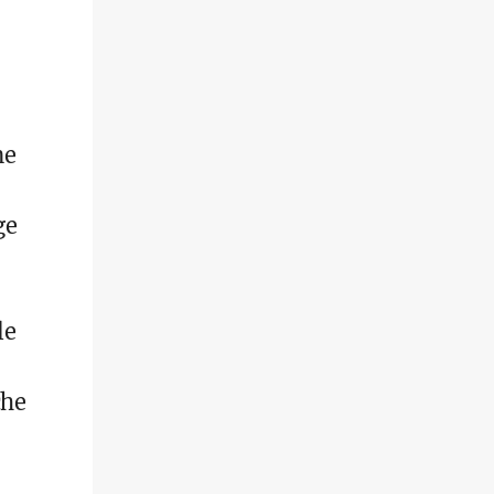
ne
ge
le
che