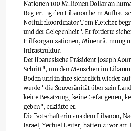
Nationen 100 Millionen Dollar an human
Regierung den Libanon beim Aufbau sch
Nothilfekoordinator Tom Fletcher be
und der Gelegenheit". Er forderte sic
Hilfsorganisationen, Minenräumung un
Infrastruktur.
Der libanesische Präsident Joseph Aou
Schritt", um den Menschen im Libanon 
Boden und in ihre sicherlich wieder a
werde "die Souveränität über sein Land
keine Besatzung, keine Gefangenen, 
geben", erklärte er.
Die Botschafterin aus dem Libanon, N
Israel, Yechiel Leiter, hatten zuvor a