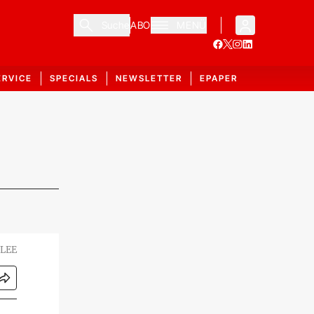
Suche
ABO
MENÜ
ERVICE
SPECIALS
NEWSLETTER
EPAPER
 LEE