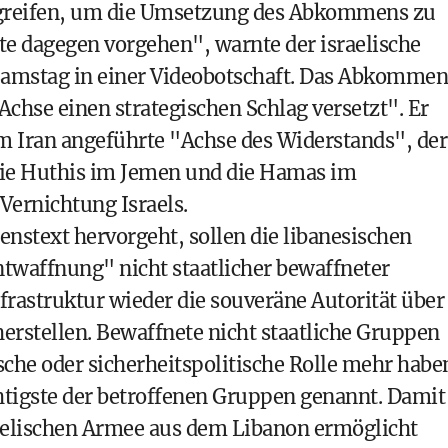
zugreifen, um die Umsetzung des Abkommens zu
te dagegen vorgehen", warnte der israelische
 Samstag in einer Videobotschaft. Das Abkommen
chse einen strategischen Schlag versetzt". Er
om Iran angeführte "Achse des Widerstands", der
die Huthis im Jemen und die Hamas im
 Vernichtung Israels.
stext hervorgeht, sollen die libanesischen
Entwaffnung" nicht staatlicher bewaffneter
rastruktur wieder die souveräne Autorität über
herstellen. Bewaffnete nicht staatliche Gruppen
che oder sicherheitspolitische Rolle mehr habe
htigste der betroffenen Gruppen genannt. Damit
sraelischen Armee aus dem Libanon ermöglicht