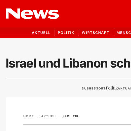
AKTUELL
POLITIK
WIRTSCHAFT
MENS
Israel und Libanon sc
Politik
SUBRESSORT
AKTUAL
HOME
AKTUELL
POLITIK