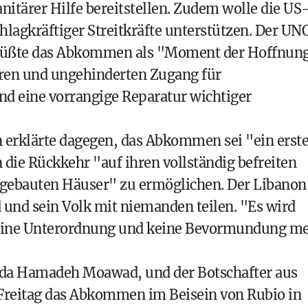
itärer Hilfe bereitstellen. Zudem wolle die US
lagkräftiger Streitkräfte unterstützen. Der UN
grüßte das Abkommen als "Moment der Hoffnun
heren und ungehinderten Zugang für
d eine vorrangige Reparatur wichtiger
n erklärte dagegen, das Abkommen sei "ein erste
die Rückkehr "auf ihren vollständig befreiten
ufgebauten Häuser" zu ermöglichen. Der Libanon
 und sein Volk mit niemanden teilen. "Es wird
keine Unterordnung und keine Bevormundung m
ada Hamadeh Moawad, und der Botschafter aus
m Freitag das Abkommen im Beisein von Rubio in