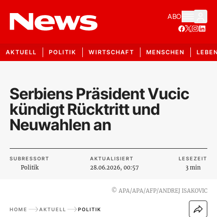
ABO
AKTUELL
POLITIK
WIRTSCHAFT
MENSCHEN
LEBE
Serbiens Präsident Vucic
kündigt Rücktritt und
Neuwahlen an
SUBRESSORT
AKTUALISIERT
LESEZEIT
Politik
28.06.2026, 00:57
3 min
©
APA/APA/AFP/ANDREJ ISAKOVIC
HOME
AKTUELL
POLITIK