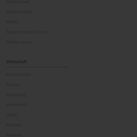
Politik Inland
Politik Ausland
Wahlen
Österreichische Parteien
Politiker:innen
Wirtschaft
Business Class
Karriere
Ausbildung
Arbeitsrecht
Gehalt
Business
Finanzen