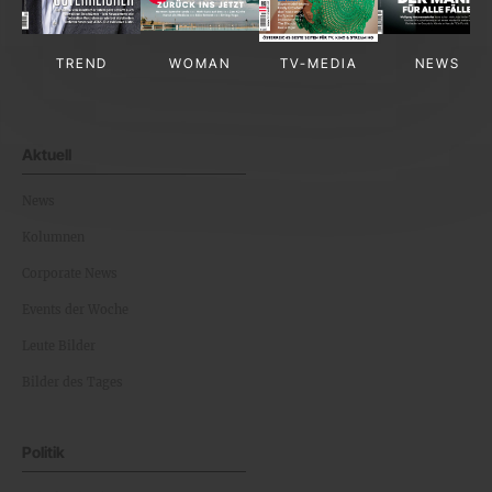
TREND
WOMAN
TV-MEDIA
NEWS
Aktuell
News
Kolumnen
Corporate News
Events der Woche
Leute Bilder
Bilder des Tages
Politik