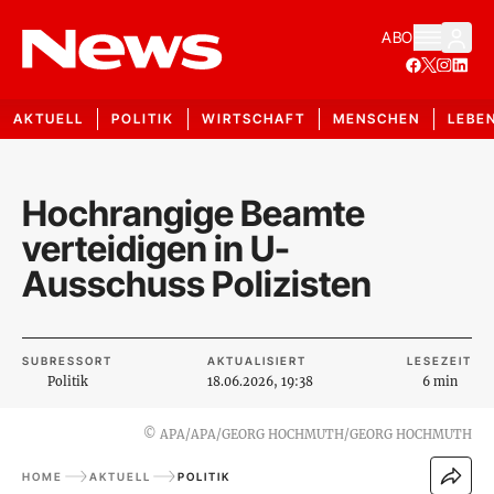
ABO
AKTUELL
POLITIK
WIRTSCHAFT
MENSCHEN
LEBE
Hochrangige Beamte
verteidigen in U-
Ausschuss Polizisten
SUBRESSORT
AKTUALISIERT
LESEZEIT
Politik
18.06.2026, 19:38
6 min
©
APA/APA/GEORG HOCHMUTH/GEORG HOCHMUTH
HOME
AKTUELL
POLITIK