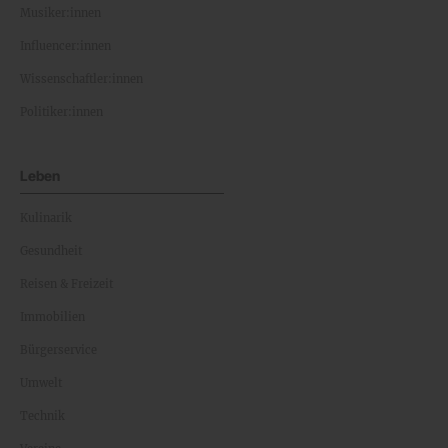
Musiker:innen
Influencer:innen
Wissenschaftler:innen
Politiker:innen
Leben
Kulinarik
Gesundheit
Reisen & Freizeit
Immobilien
Bürgerservice
Umwelt
Technik