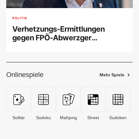
POLITIK
Verhetzungs-Ermittlungen
gegen FPÖ-Abwerzger
eingestellt
Onlinespiele
Mehr Spiele
Solitär
Sudoku
Mahjong
Street
Sudoken
B
S