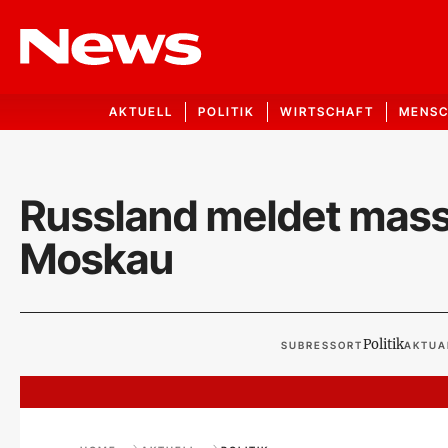
AKTUELL
POLITIK
WIRTSCHAFT
MENS
Russland meldet massi
Moskau
Politik
SUBRESSORT
AKTUA