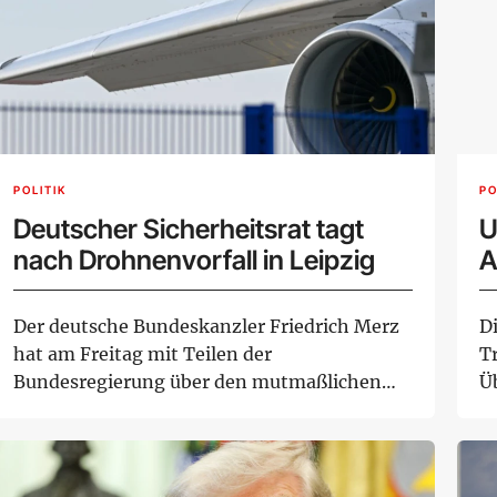
POLITIK
PO
Deutscher Sicherheitsrat tagt
U
nach Drohnenvorfall in Leipzig
A
Der deutsche Bundeskanzler Friedrich Merz
D
hat am Freitag mit Teilen der
T
Bundesregierung über den mutmaßlichen
Ü
Anschlagsversuch mit...
An