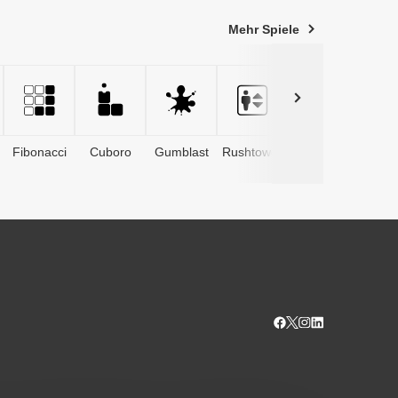
Mehr Spiele
Fibonacci
Cuboro
Gumblast
Rushtower
Advents­
kalender