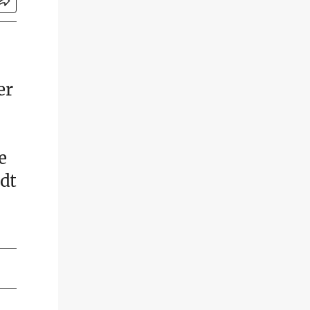
er
e
dt