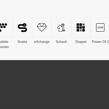
ubble
Snake
eXchange
Schach
Doppel
Power Of 2
hooter