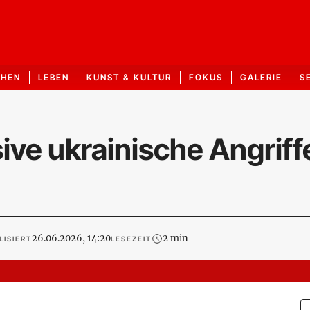
CHEN
LEBEN
KUNST & KULTUR
FOKUS
GALERIE
S
ve ukrainische Angriff
26.06.2026, 14:20
2 min
LISIERT
LESEZEIT