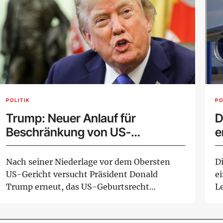
POLITIK
PO
Trump: Neuer Anlauf für
D
Beschränkung von US-
e
Geburtsrecht
Nach seiner Niederlage vor dem Obersten
Di
US-Gericht versucht Präsident Donald
e
Trump erneut, das US-Geburtsrecht
L
bestimmter Gruppen ...
In