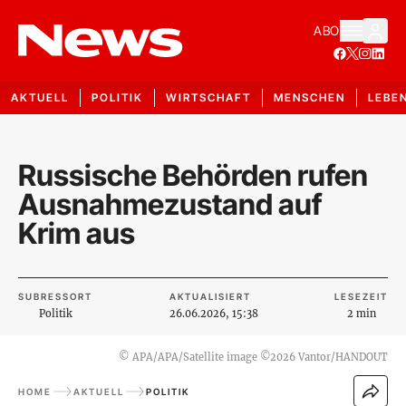
ABO
AKTUELL
POLITIK
WIRTSCHAFT
MENSCHEN
LEBE
Russische Behörden rufen
Ausnahmezustand auf
Krim aus
SUBRESSORT
AKTUALISIERT
LESEZEIT
Politik
26.06.2026, 15:38
2 min
©
APA/APA/Satellite image ©2026 Vantor/HANDOUT
HOME
AKTUELL
POLITIK