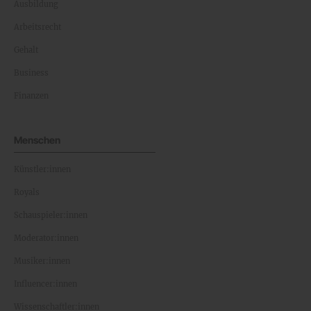
Ausbildung
Arbeitsrecht
Gehalt
Business
Finanzen
Menschen
Künstler:innen
Royals
Schauspieler:innen
Moderator:innen
Musiker:innen
Influencer:innen
Wissenschaftler:innen