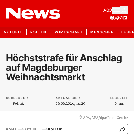
ABO
AKTUELL
POLITIK
WIRTSCHAFT
MENSCHEN
LEBE
Höchststrafe für Anschlag
auf Magdeburger
Weihnachtsmarkt
SUBRESSORT
AKTUALISIERT
LESEZEIT
Politik
26.06.2026, 14:29
0 min
©
APA/APA/dpa/Peter Gercke
HOME
AKTUELL
POLITIK