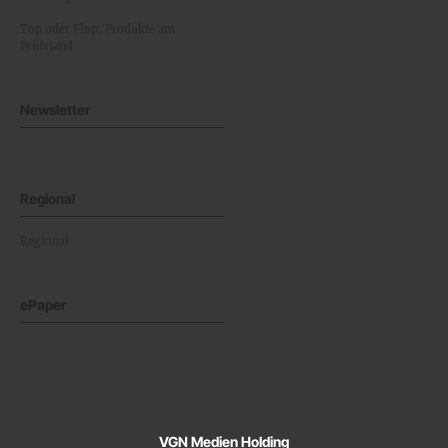
Top oder Flop: Produkte am
Prüfstand
Newsletter
Regional
Regional
ePaper
VGN Medien Holding