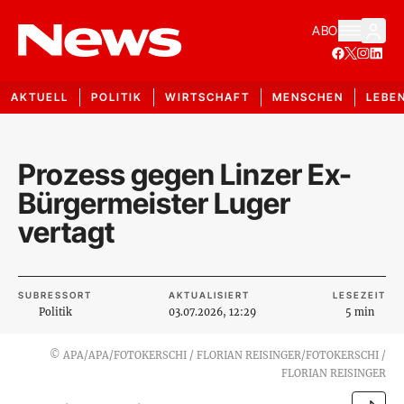
ABO
AKTUELL
POLITIK
WIRTSCHAFT
MENSCHEN
LEBE
Prozess gegen Linzer Ex-
Bürgermeister Luger
vertagt
SUBRESSORT
AKTUALISIERT
LESEZEIT
Politik
03.07.2026, 12:29
5 min
©
APA/APA/FOTOKERSCHI / FLORIAN REISINGER/FOTOKERSCHI /
FLORIAN REISINGER