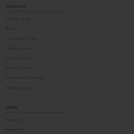
Menschen
Künstler:innen
Royals
Schauspieler:innen
Moderator:innen
Musiker:innen
Influencer:innen
Wissenschaftler:innen
Politiker:innen
Leben
Kulinarik
Gesundheit