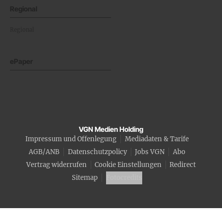
Regional
Regional
ePaper
VGN Medien Holding
Impressum und Offenlegung
Mediadaten & Tarife
AGB/ANB
Datenschutzpolicy
Jobs VGN
Abo
Vertrag widerrufen
Cookie Einstellungen
Redirect
Sitemap
Fotocredits