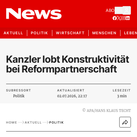
ABO
AKTUELL
POLITIK
WIRTSCHAFT
MENSCHEN
LEBE
Kanzler lobt Konstruktivität
bei Reformpartnerschaft
SUBRESSORT
AKTUALISIERT
LESEZEIT
Politik
02.07.2026, 22:17
3 min
©
APA/HANS KLAUS TECHT
HOME
AKTUELL
POLITIK