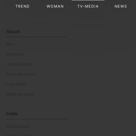
TREND
WOMAN
TV-MEDIA
NEWS
Aktuell
News
Kolumnen
Corporate News
Events der Woche
Leute Bilder
Bilder des Tages
Politik
Politik Inland