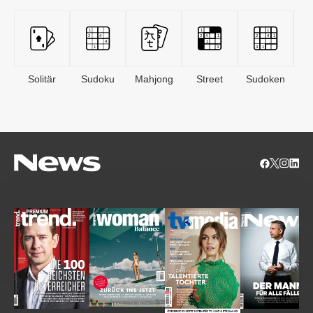
Solitär
Sudoku
Mahjong
Street
Sudoken
B
S