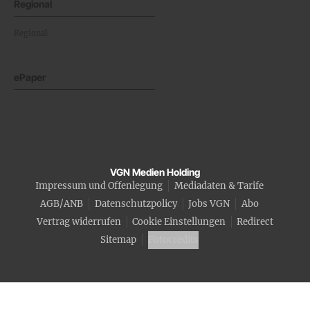
Regional
Regional
ePaper
VGN Medien Holding
Impressum und Offenlegung
Mediadaten & Tarife
AGB/ANB
Datenschutzpolicy
Jobs VGN
Abo
Vertrag widerrufen
Cookie Einstellungen
Redirect
Sitemap
Fotocredits