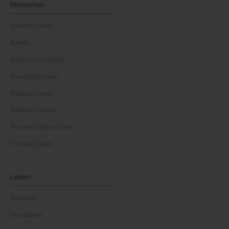
Menschen
Künstler:innen
Royals
Schauspieler:innen
Moderator:innen
Musiker:innen
Influencer:innen
Wissenschaftler:innen
Politiker:innen
Leben
Kulinarik
Gesundheit