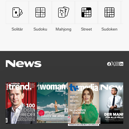
Solitär
Sudoku
Mahjong
Street
Sudoken
B
S