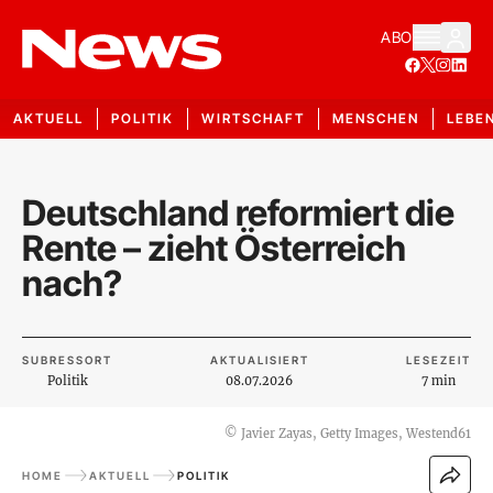
ABO
AKTUELL
POLITIK
WIRTSCHAFT
MENSCHEN
LEBE
Deutschland reformiert die
Rente – zieht Österreich
nach?
SUBRESSORT
AKTUALISIERT
LESEZEIT
Politik
08.07.2026
7 min
©
Javier Zayas, Getty Images, Westend61
HOME
AKTUELL
POLITIK