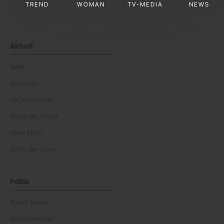
TREND
WOMAN
TV-MEDIA
NEWS
Aktuell
News
Kolumnen
Corporate News
Events der Woche
Leute Bilder
Bilder des Tages
Politik
Politik Inland
Politik Ausland