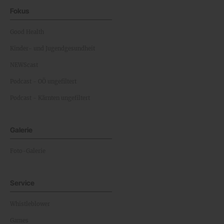
Fokus
Good Health
Kinder- und Jugendgesundheit
NEWScast
Podcast - OÖ ungefiltert
Podcast - Kärnten ungefiltert
Galerie
Foto-Galerie
Service
Whistleblower
Games