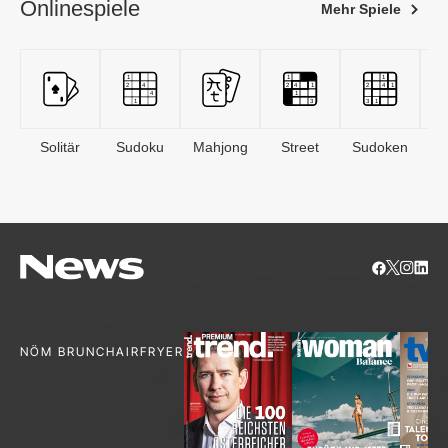
Onlinespiele
Mehr Spiele
Solitär
Sudoku
Mahjong
Street
Sudoken
B
S
NÖM BRUNCH
AIRFRYER