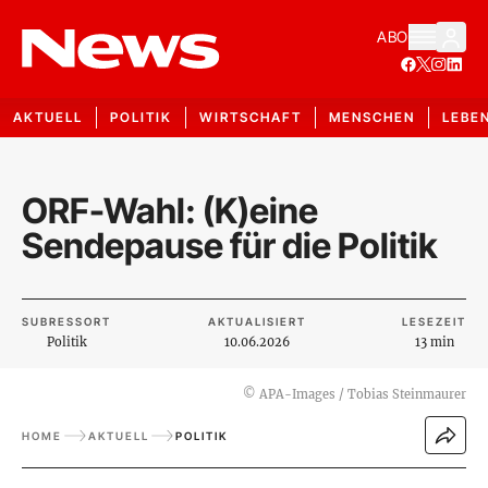
ABO
AKTUELL
POLITIK
WIRTSCHAFT
MENSCHEN
LEBE
ORF-Wahl: (K)eine
Sendepause für die Politik
SUBRESSORT
AKTUALISIERT
LESEZEIT
Politik
10.06.2026
13 min
©
APA-Images / Tobias Steinmaurer
HOME
AKTUELL
POLITIK