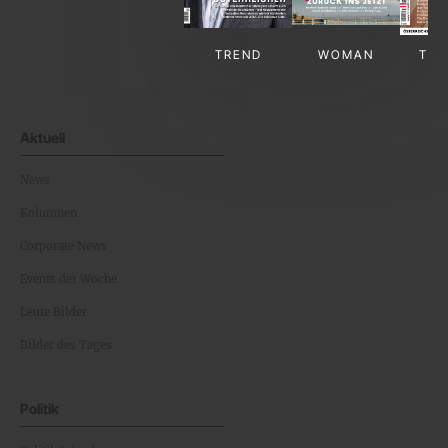
TREND
WOMAN
TV-
Aktuell
News
Kolumnen
Corporate News
Events der Woche
Leute Bilder
Bilder des Tages
Politik