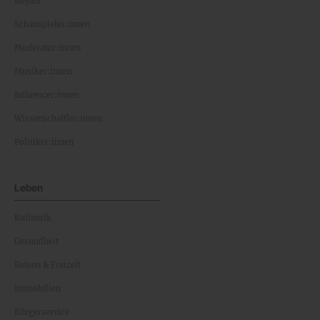
Royals
Schauspieler:innen
Moderator:innen
Musiker:innen
Influencer:innen
Wissenschaftler:innen
Politiker:innen
Leben
Kulinarik
Gesundheit
Reisen & Freizeit
Immobilien
Bürgerservice