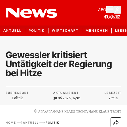
ABO
AKTUELL
POLITIK
WIRTSCHAFT
MENSCHEN
LEBE
Gewessler kritisiert
Untätigkeit der Regierung
bei Hitze
SUBRESSORT
AKTUALISIERT
LESEZEIT
Politik
30.06.2026, 14:01
2 min
©
APA/APA/HANS KLAUS TECHT/HANS KLAUS TECHT
HOME
AKTUELL
POLITIK