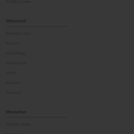
Politiker:innen
Wirtschaft
Business Class
Karriere
Ausbildung
Arbeitsrecht
Gehalt
Business
Finanzen
Menschen
Künstler:innen