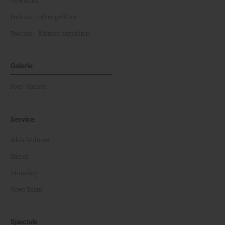
NEWScast
Podcast - OÖ ungefiltert
Podcast - Kärnten ungefiltert
Galerie
Foto-Galerie
Service
Whistleblower
Games
Horoskop
News Team
Specials