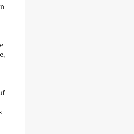
en
ie
e,
uf
s