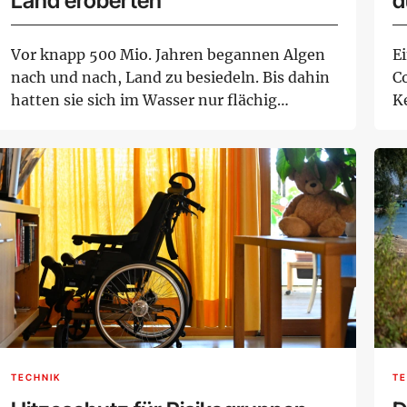
Land eroberten
d
Vor knapp 500 Mio. Jahren begannen Algen
Ei
nach und nach, Land zu besiedeln. Bis dahin
C
hatten sie sich im Wasser nur flächig
K
entwick...
en
TECHNIK
TE