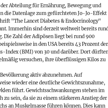
 der Abteilung für Ernährung, Bewegung und
n die Datenlage zum gefürchteten Jo-Jo-Effekt
schrift "The Lancet Diabetes & Endocrinology"
ant. Immerhin sind derzeit weltweit bereits run
 Die Zahl der Adipösen liegt bei rund 900
beispielsweise in den USA bereits 43 Prozent der
-Index (BMI) von 30 und darüber. Dort dürfte
elmäßig versuchen, ihre überflüssigen Kilos zu
r Bevölkerung aktiv abzunehmen. Auf
rweise wieder eine deutliche Gewichtszunahme,
yklen führt. Gewichtsschwankungen stehen im
h zu sein, da sie zu einem stärkeren Anstieg der
chs an Muskelmasse führen können. Dies kann