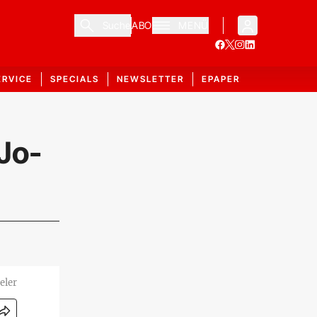
Suche
ABO
MENÜ
ERVICE
SPECIALS
NEWSLETTER
EPAPER
Jo-
eler