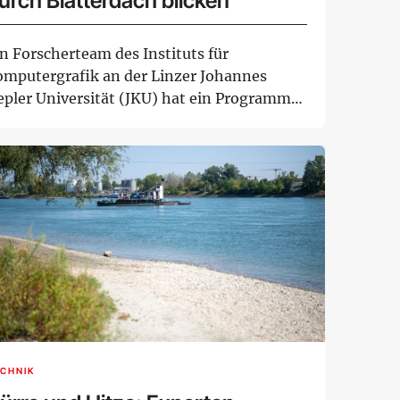
urch Blätterdach blicken
n Forscherteam des Instituts für
omputergrafik an der Linzer Johannes
epler Universität (JKU) hat ein Programm
twickelt, das...
CHNIK