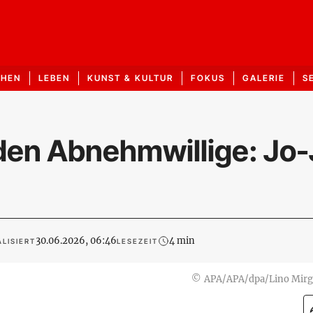
CHEN
LEBEN
KUNST & KULTUR
FOKUS
GALERIE
S
rden Abnehmwillige: Jo-
30.06.2026, 06:46
4 min
LISIERT
LESEZEIT
©
APA/APA/dpa/Lino Mirg