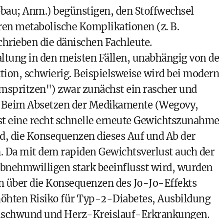
bau; Anm.) begünstigen, den Stoffwechsel
en metabolische Komplikationen (z. B.
hrieben die dänischen Fachleute.
haltung in den meisten Fällen, unabhängig von de
ion, schwierig. Beispielsweise wird bei moder
mspritzen") zwar zunächst ein rascher und
t. Beim Absetzen der Medikamente (Wegovy,
st eine recht schnelle erneute Gewichtszunahme
rd, die Konsequenzen dieses Auf und Ab der
. Da mit dem rapiden Gewichtsverlust auch der
bnehmwilligen stark beeinflusst wird, wurden
 über die Konsequenzen des Jo-Jo-Effekts
rhöhten Risiko für Typ-2-Diabetes, Ausbildung
elschwund und Herz-Kreislauf-Erkrankungen.