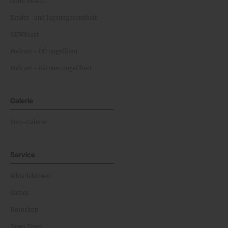
Good Health
Kinder- und Jugendgesundheit
NEWScast
Podcast - OÖ ungefiltert
Podcast - Kärnten ungefiltert
Galerie
Foto-Galerie
Service
Whistleblower
Games
Horoskop
News Team