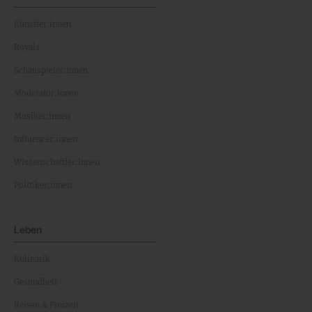
Künstler:innen
Royals
Schauspieler:innen
Moderator:innen
Musiker:innen
Influencer:innen
Wissenschaftler:innen
Politiker:innen
Leben
Kulinarik
Gesundheit
Reisen & Freizeit