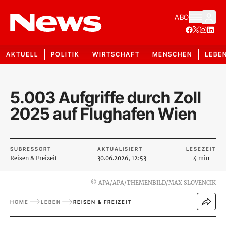
ABO
AKTUELL
POLITIK
WIRTSCHAFT
MENSCHEN
LEBE
5.003 Aufgriffe durch Zoll
2025 auf Flughafen Wien
SUBRESSORT
AKTUALISIERT
LESEZEIT
Reisen & Freizeit
30.06.2026, 12:53
4 min
©
APA/APA/THEMENBILD/MAX SLOVENCIK
HOME
LEBEN
REISEN & FREIZEIT