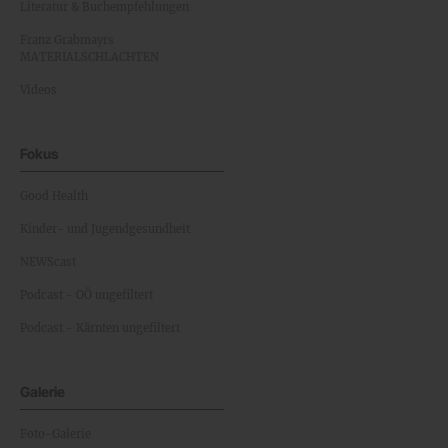
Literatur & Buchempfehlungen
Franz Grabmayrs
MATERIALSCHLACHTEN
Videos
Fokus
Good Health
Kinder- und Jugendgesundheit
NEWScast
Podcast - OÖ ungefiltert
Podcast - Kärnten ungefiltert
Galerie
Foto-Galerie