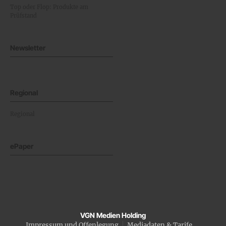
Top oder Flop: Produkte am
Prüfstand
Newsletter
Regional
Regional
ePaper
VGN Medien Holding
Impressum und Offenlegung
Mediadaten & Tarife