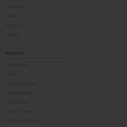
Arbeitsrecht
Gehalt
Business
Finanzen
Menschen
Künstler:innen
Royals
Schauspieler:innen
Moderator:innen
Musiker:innen
Influencer:innen
Wissenschaftler:innen