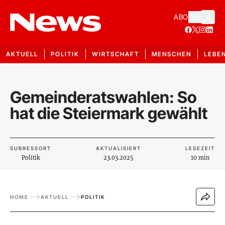
ABO
AKTUELL
POLITIK
WIRTSCHAFT
MENSCHEN
LEBE
Gemeinderatswahlen: So
hat die Steiermark gewählt
SUBRESSORT
AKTUALISIERT
LESEZEIT
Politik
23.03.2025
10 min
HOME
AKTUELL
POLITIK