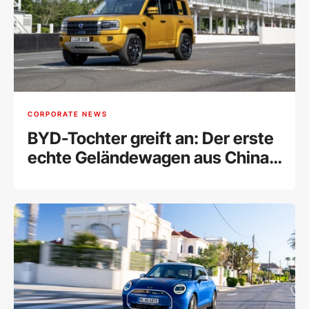
CORPORATE NEWS
BYD-Tochter greift an: Der erste
echte Geländewagen aus China
für Europa