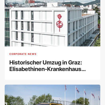
CORPORATE NEWS
Historischer Umzug in Graz:
Elisabethinen-Krankenhaus
vereint alle Abteilungen unter
einem Dach