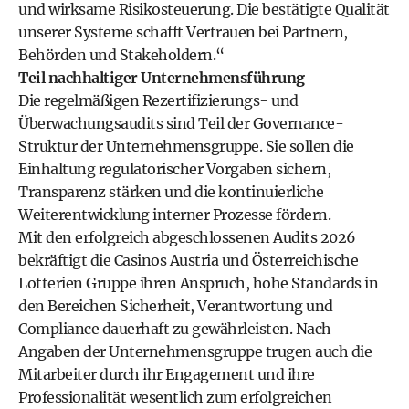
und wirksame Risikosteuerung. Die bestätigte Qualität
unserer Systeme schafft Vertrauen bei Partnern,
Behörden und Stakeholdern.“
Teil nachhaltiger Unternehmensführung
Die regelmäßigen Rezertifizierungs- und
Überwachungsaudits sind Teil der Governance-
Struktur der Unternehmensgruppe. Sie sollen die
Einhaltung regulatorischer Vorgaben sichern,
Transparenz stärken und die kontinuierliche
Weiterentwicklung interner Prozesse fördern.
Mit den erfolgreich abgeschlossenen Audits 2026
bekräftigt die Casinos Austria und Österreichische
Lotterien Gruppe ihren Anspruch, hohe Standards in
den Bereichen Sicherheit, Verantwortung und
Compliance dauerhaft zu gewährleisten. Nach
Angaben der Unternehmensgruppe trugen auch die
Mitarbeiter durch ihr Engagement und ihre
Professionalität wesentlich zum erfolgreichen