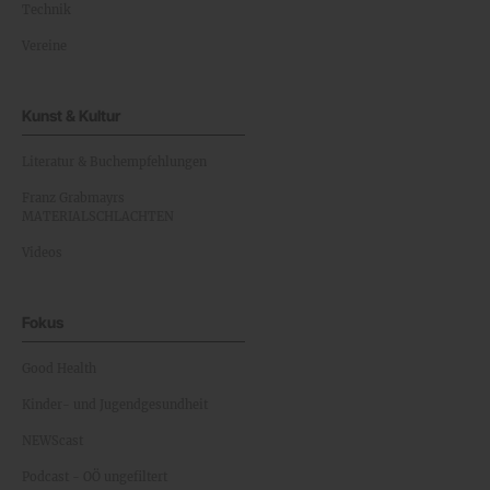
Technik
Vereine
Kunst & Kultur
Literatur & Buchempfehlungen
Franz Grabmayrs
MATERIALSCHLACHTEN
Videos
Fokus
Good Health
Kinder- und Jugendgesundheit
NEWScast
Podcast - OÖ ungefiltert