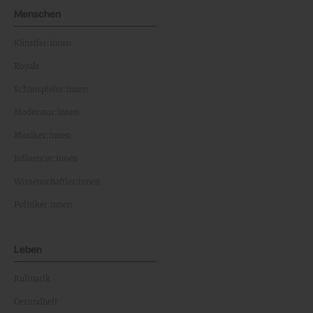
Menschen
Künstler:innen
Royals
Schauspieler:innen
Moderator:innen
Musiker:innen
Influencer:innen
Wissenschaftler:innen
Politiker:innen
Leben
Kulinarik
Gesundheit