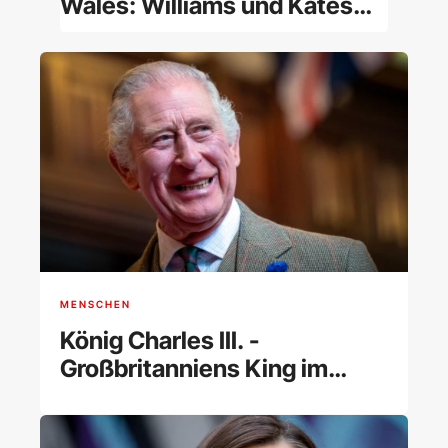
Wales: Williams und Kates
Tochter im Porträt
MENSCHEN
König Charles III. -
Großbritanniens King im
Porträt