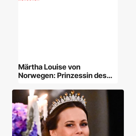
Märtha Louise von
Norwegen: Prinzessin des
norwegischen Königshauses
und Geistheilerin [Porträt]