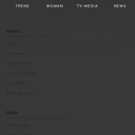
TREND
WOMAN
TV-MEDIA
NEWS
Aktuell
News
Kolumnen
Corporate News
Events der Woche
Leute Bilder
Bilder des Tages
Politik
Politik Inland