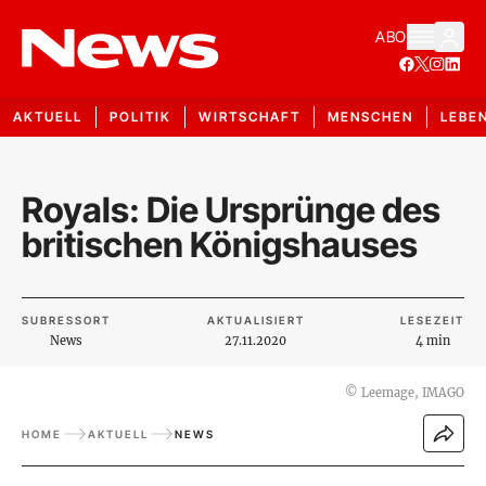
ABO
AKTUELL
POLITIK
WIRTSCHAFT
MENSCHEN
LEBE
Royals: Die Ursprünge des
britischen Königshauses
SUBRESSORT
AKTUALISIERT
LESEZEIT
News
27.11.2020
4 min
©
Leemage, IMAGO
HOME
AKTUELL
NEWS