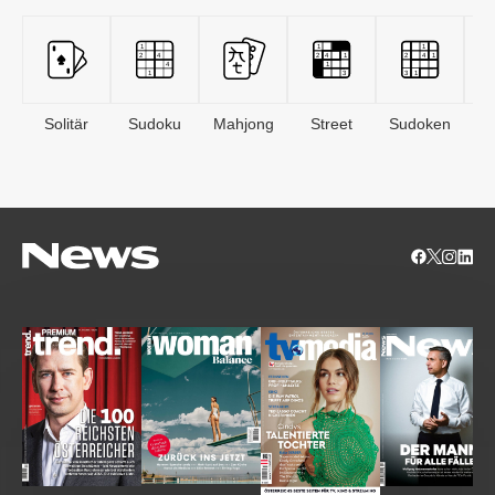
Solitär
Sudoku
Mahjong
Street
Sudoken
B
S