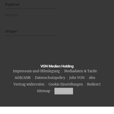
Regional
Regional
ePaper
VGN Medien Holding
Impressum und Offenlegung
Mediadaten & Tarife
AGB/ANB
Datenschutzpolicy
Jobs VGN
Abo
Vertrag widerrufen
Cookie Einstellungen
Redirect
Sitemap
Fotocredits