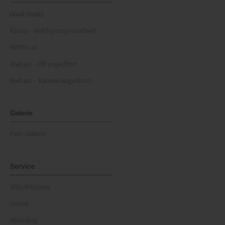
Good Health
Kinder- und Jugendgesundheit
NEWScast
Podcast - OÖ ungefiltert
Podcast - Kärnten ungefiltert
Galerie
Foto-Galerie
Service
Whistleblower
Games
Horoskop