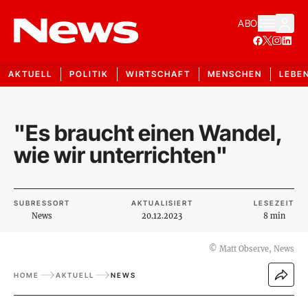
ABO
AKTUELL
POLITIK
WIRTSCHAFT
MENSCHEN
LEBE
"Es braucht einen Wandel,
wie wir unterrichten"
SUBRESSORT
AKTUALISIERT
LESEZEIT
News
20.12.2023
8 min
©
Matt Observe, News
HOME
AKTUELL
NEWS