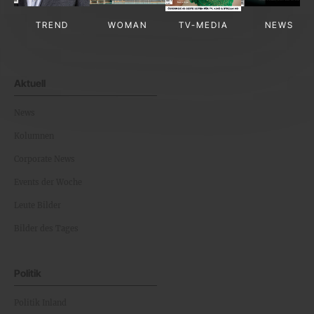
TREND
WOMAN
TV-MEDIA
NEWS
Aktuell
News
Kolumnen
Corporate News
Events der Woche
Leute Bilder
Bilder des Tages
Politik
Politik Inland