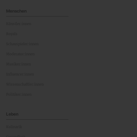
Menschen
Künstler:innen
Royals
Schauspieler:innen
Moderator:innen
Musiker:innen
Influencer:innen
Wissenschaftler:innen
Politiker:innen
Leben
Kulinarik
Gesundheit