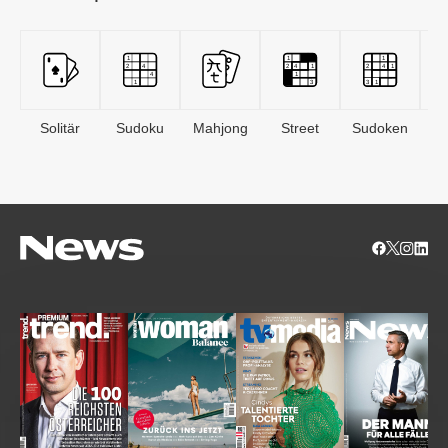
Solitär
Sudoku
Mahjong
Street
Sudoken
B
S