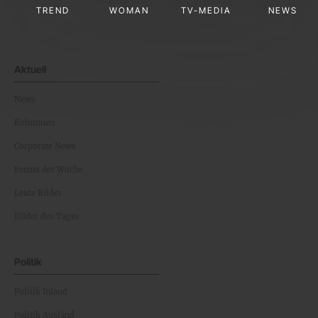
TREND
WOMAN
TV-MEDIA
NEWS
Aktuell
News
Kolumnen
Corporate News
Events der Woche
Leute Bilder
Bilder des Tages
Politik
Politik Inland
Politik Ausland