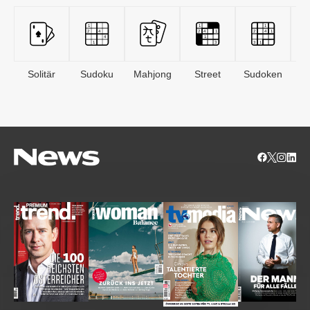
Solitär
Sudoku
Mahjong
Street
Sudoken
B
S