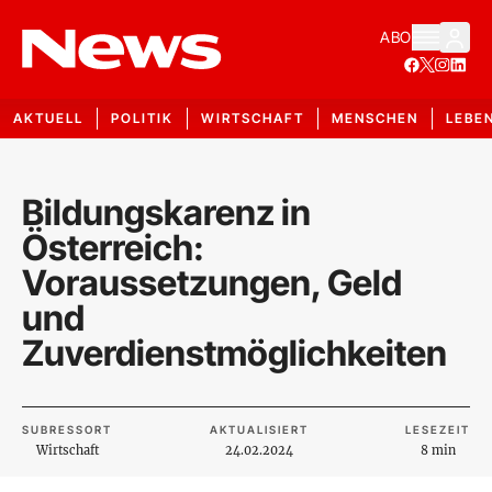
ABO
AKTUELL
POLITIK
WIRTSCHAFT
MENSCHEN
LEBE
Bildungskarenz in
Österreich:
Voraussetzungen, Geld
und
Zuverdienstmöglichkeiten
SUBRESSORT
AKTUALISIERT
LESEZEIT
Wirtschaft
24.02.2024
8 min