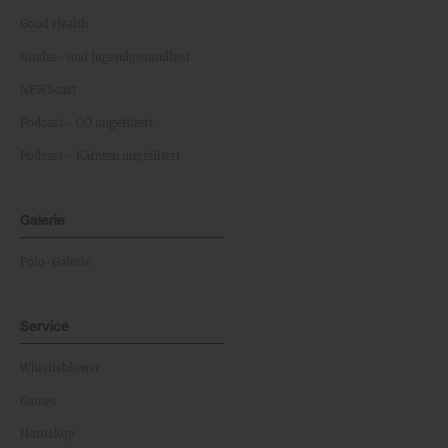
Good Health
Kinder- und Jugendgesundheit
NEWScast
Podcast - OÖ ungefiltert
Podcast - Kärnten ungefiltert
Galerie
Foto-Galerie
Service
Whistleblower
Games
Horoskop