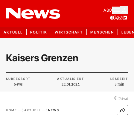
ABO
AKTUELL
POLITIK
WIRTSCHAFT
MENSCHEN
LEBE
Kaisers Grenzen
SUBRESSORT
AKTUALISIERT
LESEZEIT
News
22.01.2024
8 min
©
Privat
HOME
AKTUELL
NEWS