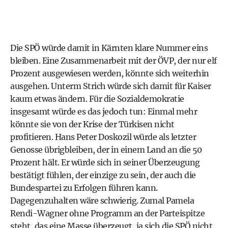
Die
SPÖ
würde damit in Kärnten klare Nummer eins
bleiben. Eine Zusammenarbeit mit der
ÖVP
, der nur elf
Prozent ausgewiesen werden, könnte sich weiterhin
ausgehen. Unterm Strich würde sich damit für Kaiser
kaum etwas ändern. Für die Sozialdemokratie
insgesamt würde es das jedoch tun: Einmal mehr
könnte sie von der Krise der Türkisen nicht
profitieren.
Hans Peter Doskozil
würde als letzter
Genosse übrigbleiben, der in einem Land an die 50
Prozent hält. Er würde sich in seiner Überzeugung
bestätigt fühlen, der einzige zu sein, der auch die
Bundespartei zu Erfolgen führen kann.
Dagegenzuhalten wäre schwierig. Zumal
Pamela
Rendi-Wagner
ohne Programm an der Parteispitze
steht, das eine Masse überzeugt, ja sich die
SPÖ
nicht