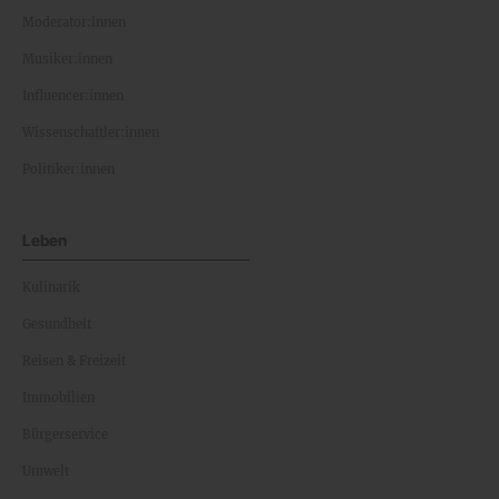
Moderator:innen
Musiker:innen
Influencer:innen
Wissenschaftler:innen
Politiker:innen
Leben
Kulinarik
Gesundheit
Reisen & Freizeit
Immobilien
Bürgerservice
Umwelt