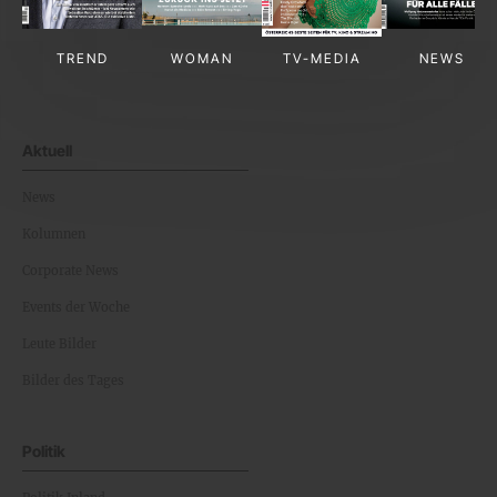
TREND
WOMAN
TV-MEDIA
NEWS
Aktuell
News
Kolumnen
Corporate News
Events der Woche
Leute Bilder
Bilder des Tages
Politik