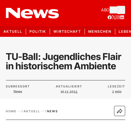
ABO
AKTUELL
POLITIK
WIRTSCHAFT
MENSCHEN
LEBE
TU-Ball: Jugendliches Flair
in historischem Ambiente
SUBRESSORT
AKTUALISIERT
LESEZEIT
News
10.12.2024
2 min
HOME
AKTUELL
NEWS