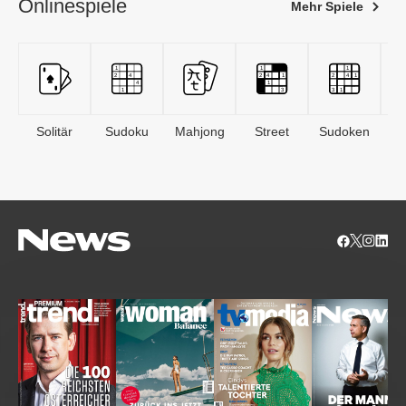
Onlinespiele
Mehr Spiele
Solitär
Sudoku
Mahjong
Street
Sudoken
B
S