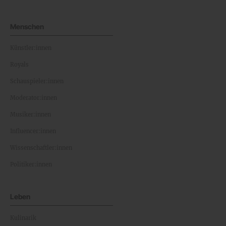
Menschen
Künstler:innen
Royals
Schauspieler:innen
Moderator:innen
Musiker:innen
Influencer:innen
Wissenschaftler:innen
Politiker:innen
Leben
Kulinarik