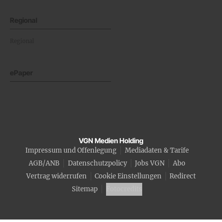
Regional
Regional
ePaper
VGN Medien Holding
Impressum und Offenlegung
Mediadaten & Tarife
AGB/ANB
Datenschutzpolicy
Jobs VGN
Abo
Vertrag widerrufen
Cookie Einstellungen
Redirect
Sitemap
Fotocredits