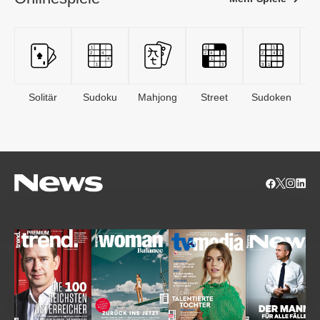
Solitär
Sudoku
Mahjong
Street
Sudoken
B
S