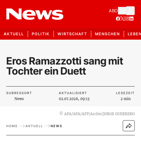
ABO
AKTUELL
POLITIK
WIRTSCHAFT
MENSCHEN
LEBE
Eros Ramazzotti sang mit
Tochter ein Duett
SUBRESSORT
AKTUALISIERT
LESEZEIT
News
02.07.2026, 09:13
2 min
©
APA/APA/AFP/Archiv/JORGE GUERRERO
HOME
AKTUELL
NEWS