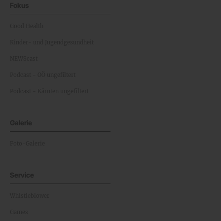
Fokus
Good Health
Kinder- und Jugendgesundheit
NEWScast
Podcast - OÖ ungefiltert
Podcast - Kärnten ungefiltert
Galerie
Foto-Galerie
Service
Whistleblower
Games