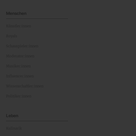
Menschen
Künstler:innen
Royals
Schauspieler:innen
Moderator:innen
Musiker:innen
Influencer:innen
Wissenschaftler:innen
Politiker:innen
Leben
Kulinarik