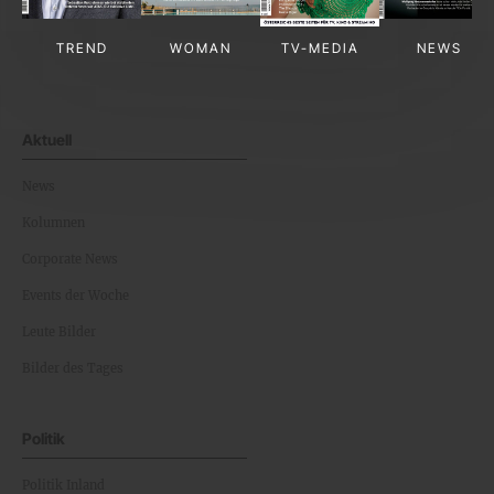
TREND
WOMAN
TV-MEDIA
NEWS
Aktuell
News
Kolumnen
Corporate News
Events der Woche
Leute Bilder
Bilder des Tages
Politik
Politik Inland