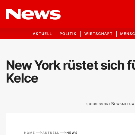
AKTUELL
POLITIK
WIRTSCHAFT
MENS
New York rüstet sich f
Kelce
News
SUBRESSORT
AKTUA
HOME
AKTUELL
NEWS