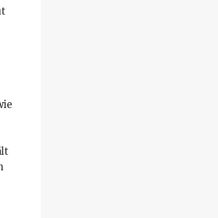
ut
wie
lt
n