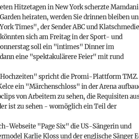
teten Hitzetagen in New York scherzte Mamdani
Garden heiraten, werden Sie drinnen bleiben u
ew York Times", der Sender ABC und Klatschmedi
 könnten sich am Freitag in der Sport- und
nnerstag soll ein "intimes" Dinner im
 dann eine "spektakulärere Feier" mit rund
 Hochzeiten" spricht die Promi-Plattform TMZ.
r Kelce ein "Märchenschloss" in der Arena aufba
clips von Arbeitern zu sehen, die Requisiten au
er ist zu sehen - womöglich ein Teil der
tsch-Webseite "Page Six" die US-Sängerin und
rmodel Karlie Kloss und der englische Sänger E