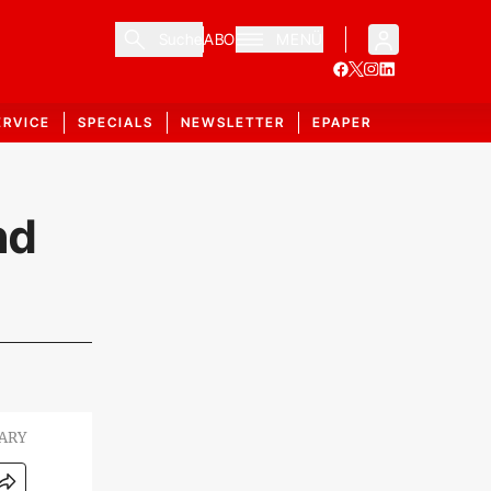
Suche
ABO
MENÜ
ERVICE
SPECIALS
NEWSLETTER
EPAPER
nd
LARY