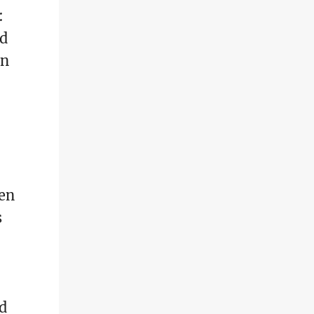
:
nd
en
uen
s
d