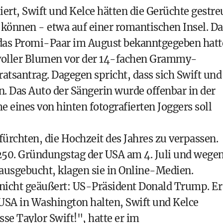
rt, Swift und Kelce hätten die Gerüchte gestre
können - etwa auf einer romantischen Insel. Da
e das Promi-Paar im August bekanntgegeben hatt
 voller Blumen vor der 14-fachen Grammy-
tsantrag. Dagegen spricht, dass sich Swift und
. Das Auto der Sängerin wurde offenbar in der
eines von hinten fotografierten Joggers soll
ürchten, die Hochzeit des Jahres zu verpassen.
250. Gründungstag der USA am 4. Juli und wege
 ausgebucht, klagen sie in Online-Medien.
r nicht geäußert: US-Präsident Donald Trump. Er
n USA in Washington halten, Swift und Kelce
se Taylor Swift!", hatte er im