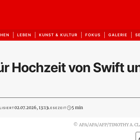
CHEN
LEBEN
KUNST & KULTUR
FOKUS
GALERIE
S
ür Hochzeit von Swift u
02.07.2026, 13:13
5 min
LISIERT
LESEZEIT
©
APA/APA/AFP/TIMOTHY A. C