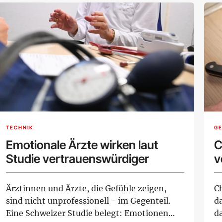
TECHNIK
G
Emotionale Ärzte wirken laut
C
Studie vertrauenswürdiger
v
g
Ärztinnen und Ärzte, die Gefühle zeigen,
C
sind nicht unprofessionell - im Gegenteil.
da
Eine Schweizer Studie belegt: Emotionen
da