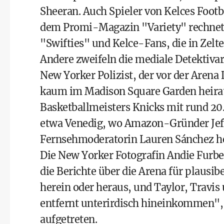
Sheeran. Auch Spieler von Kelces Footb
dem Promi-Magazin "Variety" rechnet 
"Swifties" und Kelce-Fans, die in Zelt
Andere zweifeln die mediale Detektivarb
New Yorker Polizist, der vor der Arena
kaum im Madison Square Garden heiraten
Basketballmeisters Knicks mit rund 20
etwa Venedig, wo Amazon-Gründer Jeff 
Fernsehmoderatorin Lauren Sánchez he
Die New Yorker Fotografin Andie Furber
die Berichte über die Arena für plaus
herein oder heraus, und Taylor, Travi
entfernt unterirdisch hineinkommen", 
aufgetreten.