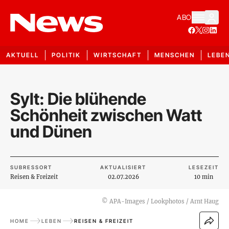
ABO
AKTUELL
POLITIK
WIRTSCHAFT
MENSCHEN
LEBE
Sylt: Die blühende
Schönheit zwischen Watt
und Dünen
SUBRESSORT
AKTUALISIERT
LESEZEIT
Reisen & Freizeit
02.07.2026
10 min
©
APA-Images / Lookphotos / Arnt Haug
HOME
LEBEN
REISEN & FREIZEIT