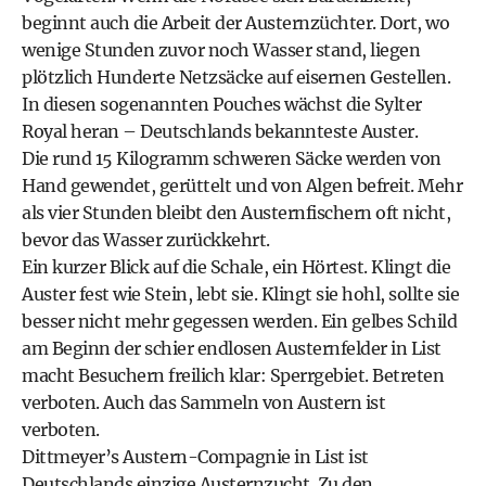
beginnt auch die Arbeit der Austernzüchter. Dort, wo
wenige Stunden zuvor noch Wasser stand, liegen
plötzlich Hunderte Netzsäcke auf eisernen Gestellen.
In diesen sogenannten Pouches wächst die Sylter
Royal heran – Deutschlands ­bekannteste Auster.
Die rund 15 Kilogramm schweren Säcke werden von
Hand gewendet, gerüttelt und von Algen befreit. Mehr
als vier Stunden bleibt den Austernfischern oft nicht,
bevor das Wasser zurückkehrt.
Ein kurzer Blick auf die Schale, ein Hörtest. Klingt die
Auster fest wie Stein, lebt sie. Klingt sie hohl, sollte sie
besser nicht mehr gegessen werden. Ein gelbes Schild
am Beginn der schier endlosen Austernfelder in List
macht Besuchern freilich klar: Sperrgebiet. Betreten
verboten. Auch das Sammeln von Austern ist
verboten.
Dittmeyer’s Austern-Compagnie in List ist
Deutschlands einzige Austernzucht. Zu den