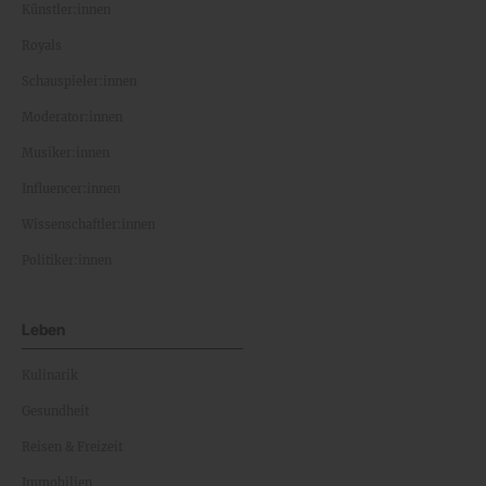
Künstler:innen
Royals
Schauspieler:innen
Moderator:innen
Musiker:innen
Influencer:innen
Wissenschaftler:innen
Politiker:innen
Leben
Kulinarik
Gesundheit
Reisen & Freizeit
Immobilien