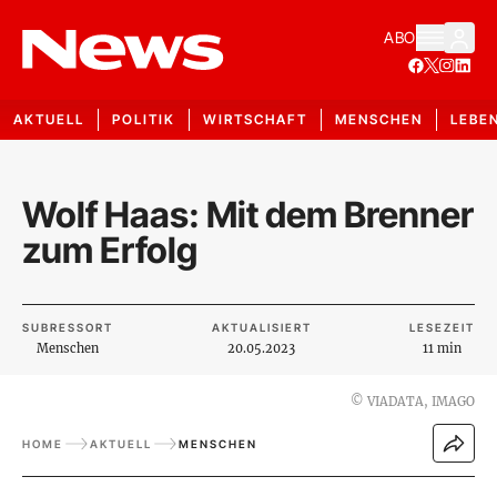
ABO
AKTUELL
POLITIK
WIRTSCHAFT
MENSCHEN
LEBE
Wolf Haas: Mit dem Brenner
zum Erfolg
SUBRESSORT
AKTUALISIERT
LESEZEIT
Menschen
20.05.2023
11 min
©
VIADATA, IMAGO
HOME
AKTUELL
MENSCHEN