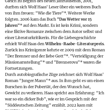
Gleich zu Beginn des neuen Jahrtausends, 2001,
durften sich Wolf Haas' Leser über ein weiteres Buch
von ihm freuen: "
Wie die Tiere
"*. Weitere Werke
folgten. 2006 kam das Buch
"
Das Wetter vor 15
Jahren
"
* auf den Markt. Es ist kein Krimi, sondern
eine fiktive Romanze zwischen dem Autor selbst und
einer Literaturkritikerin. Für die Liebesgeschichte
erhielt Wolf Haas den
Wilhelm-Raabe-Literaturpreis
.
Zurück ins Krimigenre kehrte er 2009 mit dem Roman
"
Der Brenner und der liebe Gott
"*. "
Verteidigung der
Missionarsstellung
"* und "
Brennerova
"* waren die
Fortsetzungen.
Durch autobiografische Züge zeichnet sich Wolf Haas'
Roman "
Junger Mann
"* aus. In ihm geht es um einen
Burschen in der
Pubertät
, der den Wunsch hat,
Gewicht zu verlieren. Haas spricht aus Erfahrung: "Ich
war so ein dicker Bub", wie er im Gespräch mit der
"
Süddeutschen Zeitung
" erzählt. 2022 kam mit