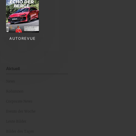
AUTOREVUE
Aktuell
News
Kolumnen
Corporate News
Events der Woche
Leute Bilder
Bilder des Tages