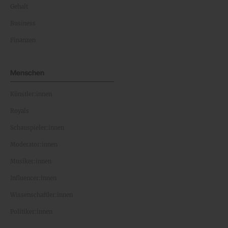
Gehalt
Business
Finanzen
Menschen
Künstler:innen
Royals
Schauspieler:innen
Moderator:innen
Musiker:innen
Influencer:innen
Wissenschaftler:innen
Politiker:innen