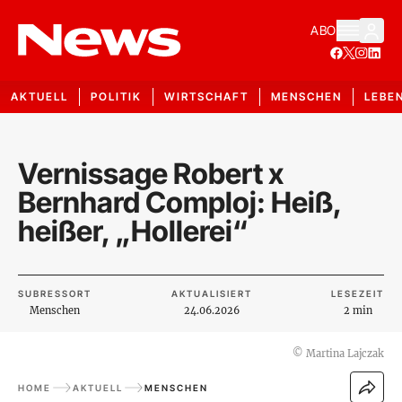
ABO
AKTUELL
POLITIK
WIRTSCHAFT
MENSCHEN
LEBE
Vernissage Robert x
Bernhard Comploj: Heiß,
heißer, „Hollerei“
SUBRESSORT
AKTUALISIERT
LESEZEIT
Menschen
24.06.2026
2 min
©
Martina Lajczak
HOME
AKTUELL
MENSCHEN