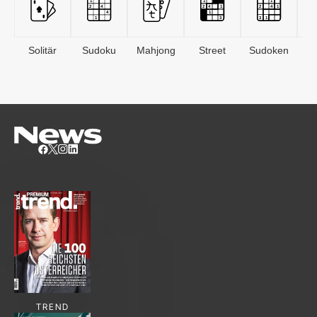
Solitär
Sudoku
Mahjong
Street
Sudoken
B
S
TREND