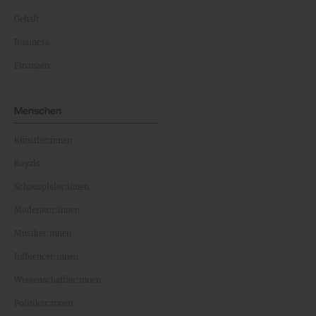
Gehalt
Business
Finanzen
Menschen
Künstler:innen
Royals
Schauspieler:innen
Moderator:innen
Musiker:innen
Influencer:innen
Wissenschaftler:innen
Politiker:innen