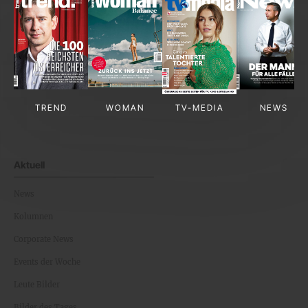
TREND
WOMAN
TV-MEDIA
NEWS
Aktuell
News
Kolumnen
Corporate News
Events der Woche
Leute Bilder
Bilder des Tages