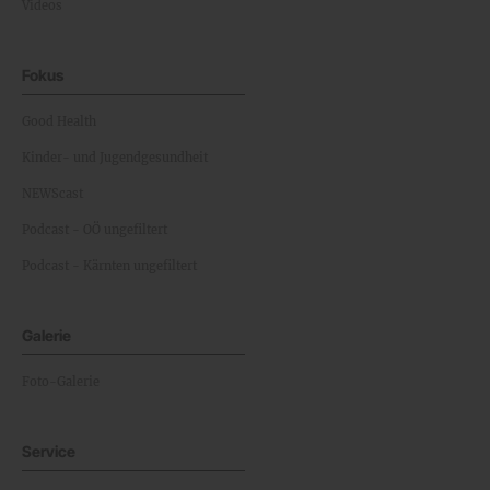
Videos
Fokus
Good Health
Kinder- und Jugendgesundheit
NEWScast
Podcast - OÖ ungefiltert
Podcast - Kärnten ungefiltert
Galerie
Foto-Galerie
Service