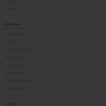
Business
Finanzen
Menschen
Künstler:innen
Royals
Schauspieler:innen
Moderator:innen
Musiker:innen
Influencer:innen
Wissenschaftler:innen
Politiker:innen
Leben