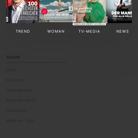
TREND
WOMAN
TV-MEDIA
NEWS
Aktuell
News
Kolumnen
Corporate News
Events der Woche
Leute Bilder
Bilder des Tages