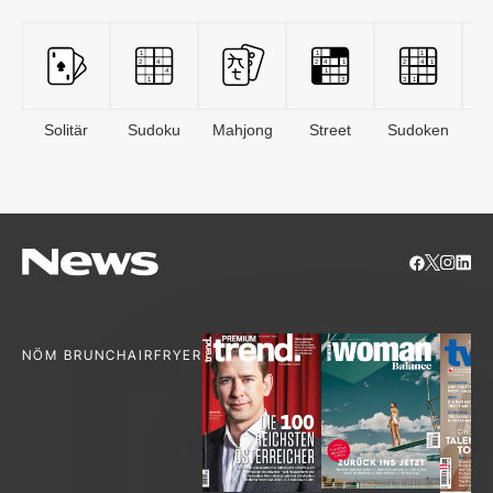
Solitär
Sudoku
Mahjong
Street
Sudoken
B
S
NÖM BRUNCH
AIRFRYER