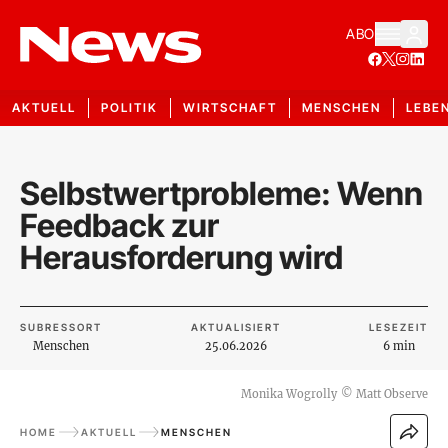
ABO
AKTUELL
POLITIK
WIRTSCHAFT
MENSCHEN
LEBE
Selbstwertprobleme: Wenn
Feedback zur
Herausforderung wird
SUBRESSORT
AKTUALISIERT
LESEZEIT
Menschen
25.06.2026
6 min
Monika Wogrolly
©
Matt Observe
HOME
AKTUELL
MENSCHEN