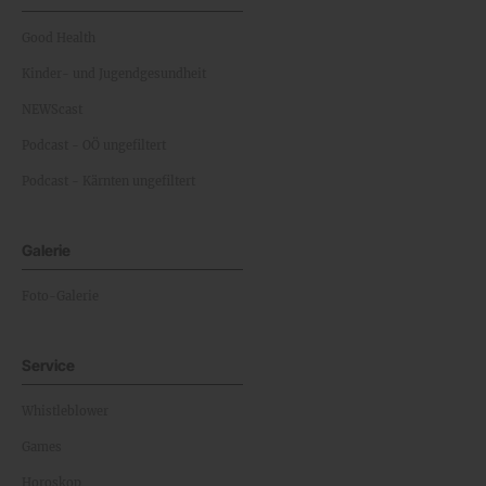
Good Health
Kinder- und Jugendgesundheit
NEWScast
Podcast - OÖ ungefiltert
Podcast - Kärnten ungefiltert
Galerie
Foto-Galerie
Service
Whistleblower
Games
Horoskop