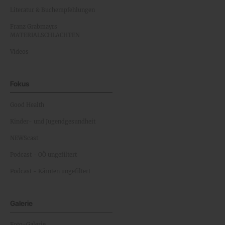
Literatur & Buchempfehlungen
Franz Grabmayrs
MATERIALSCHLACHTEN
Videos
Fokus
Good Health
Kinder- und Jugendgesundheit
NEWScast
Podcast - OÖ ungefiltert
Podcast - Kärnten ungefiltert
Galerie
Foto-Galerie