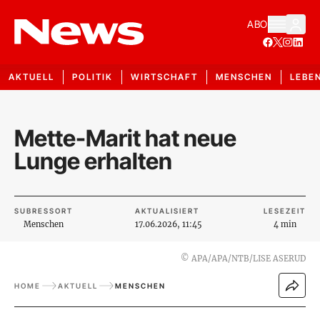
ABO
AKTUELL
POLITIK
WIRTSCHAFT
MENSCHEN
LEBE
Mette-Marit hat neue
Lunge erhalten
SUBRESSORT
AKTUALISIERT
LESEZEIT
Menschen
17.06.2026, 11:45
4 min
©
APA/APA/NTB/LISE ASERUD
HOME
AKTUELL
MENSCHEN