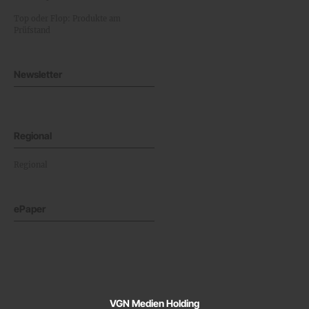
Top oder Flop: Produkte am
Prüfstand
Newsletter
Regional
Regional
ePaper
VGN Medien Holding