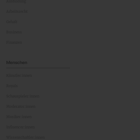
Ausbildung
Arbeitsrecht
Gehalt
Business
Finanzen
Menschen
Künstler:innen
Royals
Schauspieler:innen
Moderator:innen
Musiker:innen
Influencer:innen
Wissenschaftler:innen