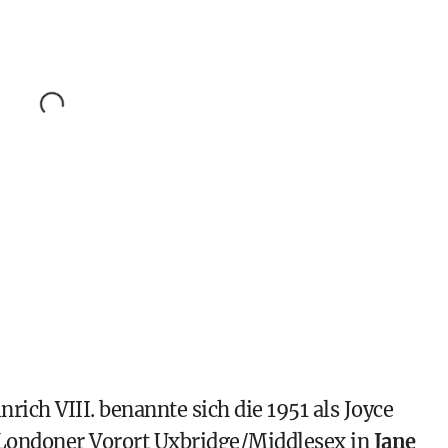
rich VIII. benannte sich die 1951 als Joyce
Londoner Vorort Uxbridge/Middlesex in
Jane