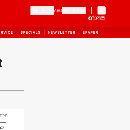
Suche
ABO
MENÜ
ERVICE
SPECIALS
NEWSLETTER
EPAPER
t
 PPE