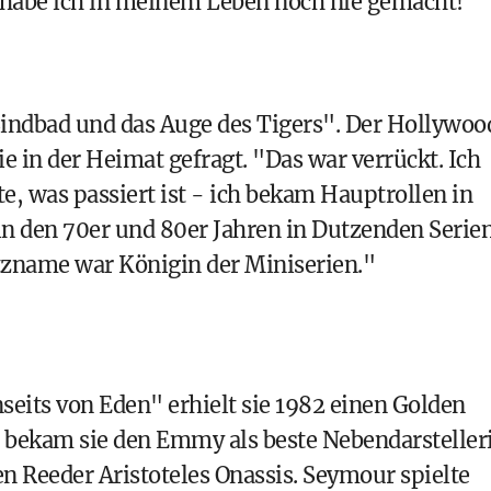
s habe ich in meinem Leben noch nie gemacht!"
Sindbad und das Auge des Tigers". Der Hollywoo
e in der Heimat gefragt. "Das war verrückt. Ich
e, was passiert ist - ich bekam Hauptrollen in
in den 70er und 80er Jahren in Dutzenden Serie
tzname war Königin der Miniserien."
nseits von Eden" erhielt sie 1982 einen Golden
8 bekam sie den Emmy als beste Nebendarsteller
n Reeder Aristoteles Onassis. Seymour spielte