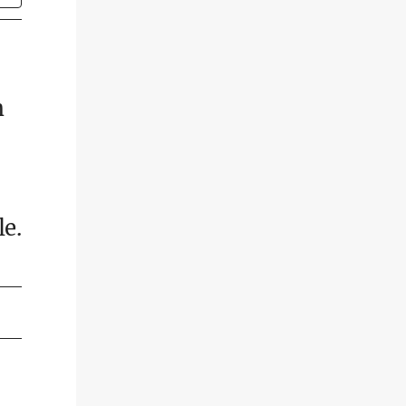
n
le.