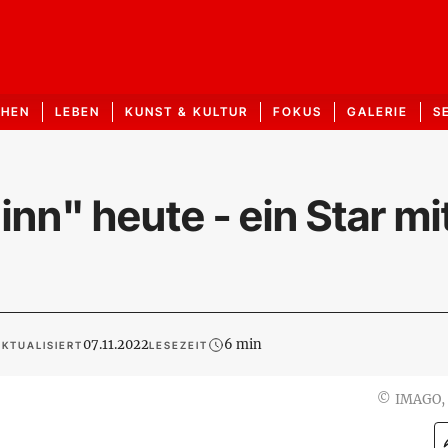
CHEN
LEBEN
KUNST & KULTUR
FOKUS
GALERIE
S
nn" heute - ein Star mi
07.11.2022
6 min
KTUALISIERT
LESEZEIT
©
IMAGO,