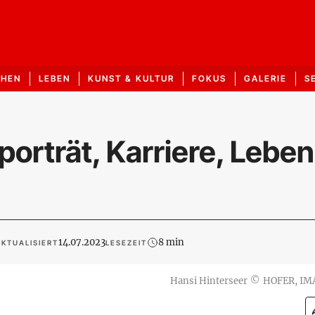
CHEN
LEBEN
KUNST & KULTUR
FOKUS
GALERIE
S
porträt, Karriere, Leben
14.07.2023
8 min
KTUALISIERT
LESEZEIT
Hansi Hinterseer
©
HOFER, IM