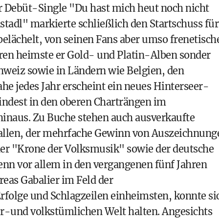
er Debüt-Single "Du hast mich heut noch nicht
tadl" markierte schließlich den Startschuss für
 belächelt, von seinen Fans aber umso frenetisch
hren heimste er Gold- und Platin-Alben sonder
chweiz sowie in Ländern wie Belgien, den
he jedes Jahr erscheint ein neues Hinterseer-
indest in den oberen Charträngen im
inaus. Zu Buche stehen auch ausverkaufte
Hallen, der mehrfache Gewinn von Auszeichnung
er "Krone der Volksmusik" sowie der deutsche
nn vor allem in den vergangenen fünf Jahren
eas Gabalier im Feld der
folge und Schlagzeilen einheimsten, konnte si
er-und volkstümlichen Welt halten. Angesichts