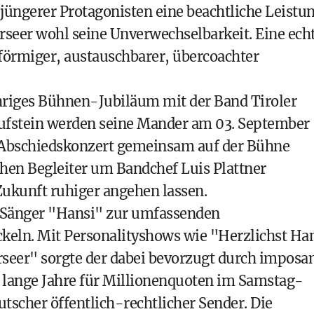
jüngerer Protagonisten eine beachtliche Leistun
eer wohl seine Unverwechselbarkeit. Eine ech
förmiger, austauschbarer, übercoachter
ähriges Bühnen-Jubiläum mit der Band Tiroler
 Kufstein werden seine Mander am 03. September
m Abschiedskonzert gemeinsam auf der Bühne
chen Begleiter um Bandchef Luis Plattner
Zukunft ruhiger angehen lassen.
m Sänger "Hansi" zur umfassenden
keln. Mit Personalityshows wie "Herzlichst Ha
rseer" sorgte der dabei bevorzugt durch imposa
 lange Jahre für Millionenquoten im Samstag-
cher öffentlich-rechtlicher Sender. Die