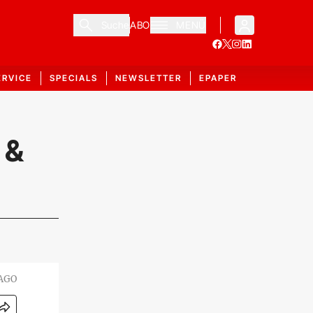
Suche
ABO
MENÜ
ERVICE
SPECIALS
NEWSLETTER
EPAPER
 &
AGO