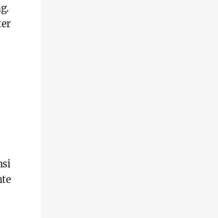
g.
ter
nsi
nte