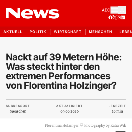
ABO
AKTUELL
POLITIK
WIRTSCHAFT
MENSCHEN
LEBE
Nackt auf 39 Metern Höhe:
Was steckt hinter den
extremen Performances
von Florentina Holzinger?
SUBRESSORT
AKTUALISIERT
LESEZEIT
Menschen
09.06.2026
16 min
Florentina Holzinger
©
Photography by Katia Wik