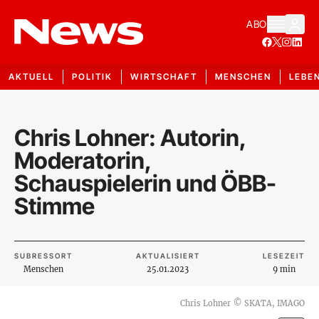
ABO
AKTUELL
POLITIK
WIRTSCHAFT
MENSCHEN
LEBE
Chris Lohner: Autorin,
Moderatorin,
Schauspielerin und ÖBB-
Stimme
SUBRESSORT
AKTUALISIERT
LESEZEIT
Menschen
25.01.2023
9 min
Chris Lohner
©
SKATA, IMAGO