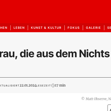
CHEN
LEBEN
KUNST & KULTUR
FOKUS
GALERIE
S
rau, die aus dem Nichts
22.01.2024
17 min
KTUALISIERT
LESEZEIT
©
Matt Observe, 