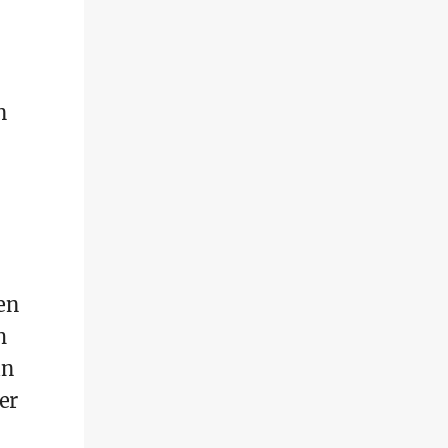
n
en
h
in
er