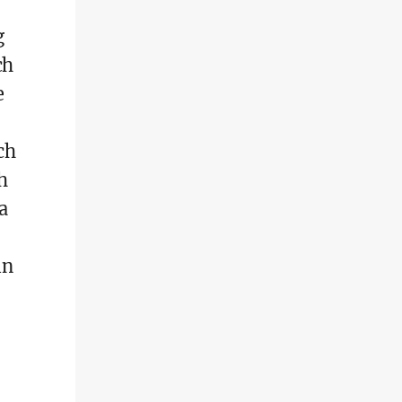
g
ch
e
ch
h
a
in