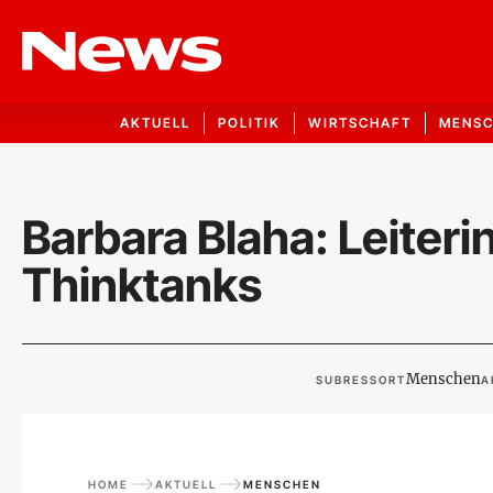
AKTUELL
POLITIK
WIRTSCHAFT
MENS
Barbara Blaha: Leite
Thinktanks
Menschen
SUBRESSORT
A
HOME
AKTUELL
MENSCHEN