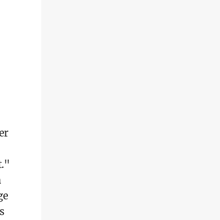
er
t."
m
ge
s