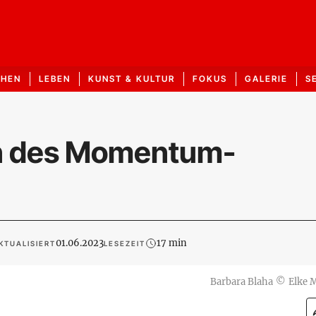
CHEN
LEBEN
KUNST & KULTUR
FOKUS
GALERIE
S
rin des Momentum-
01.06.2023
17 min
KTUALISIERT
LESEZEIT
Barbara Blaha
©
Elke 