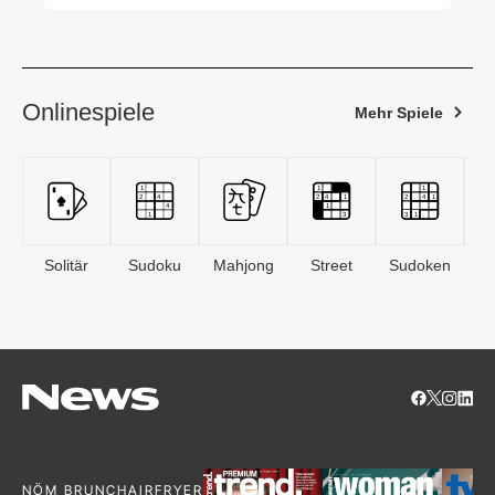
der Familie zu lösen
Onlinespiele
Mehr Spiele
Solitär
Sudoku
Mahjong
Street
Sudoken
B
S
NÖM BRUNCH
AIRFRYER