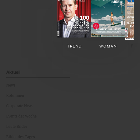
TREND
WOMAN
TV-
Aktuell
News
Kolumnen
Corporate News
Events der Woche
Leute Bilder
Bilder des Tages