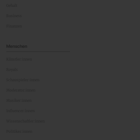
Gehalt
Business
Finanzen
Menschen
Künstler:innen
Royals
Schauspieler:innen
Moderator:innen
Musiker:innen
Influencer:innen
Wissenschaftler:innen
Politiker:innen