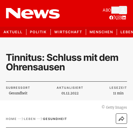
ABO
AKTUELL
POLITIK
WIRTSCHAFT
MENSCHEN
LEBE
Tinnitus: Schluss mit dem
Ohrensausen
SUBRESSORT
AKTUALISIERT
LESEZEIT
Gesundheit
01.12.2022
11 min
©
Getty Images
HOME
LEBEN
GESUNDHEIT