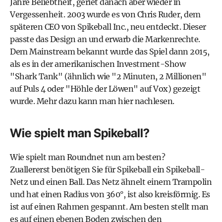
Jahre Beliebtheit, geriet danach aber wieder in
Vergessenheit. 2003 wurde es von
Chris Ruder
, dem
späteren CEO von Spikeball Inc., neu entdeckt. Dieser
passte das Design an und erwarb die Markenrechte.
Dem Mainstream bekannt wurde das Spiel dann 2015,
als es in der amerikanischen Investment-Show
"Shark Tank" (ähnlich wie
"2 Minuten, 2 Millionen"
auf
Puls 4
oder
"Höhle der Löwen"
auf Vox) gezeigt
wurde. Mehr dazu kann man
hier nachlesen
.
Wie spielt man Spikeball?
Wie spielt man Roundnet nun am besten?
Zuallererst benötigen Sie für Spikeball ein Spikeball-
Netz und einen Ball. Das Netz ähnelt einem Trampolin
und hat einen Radius von 360°, ist also kreisförmig. Es
ist auf einen Rahmen gespannt. Am besten stellt man
es auf einen ebenen Boden zwischen den