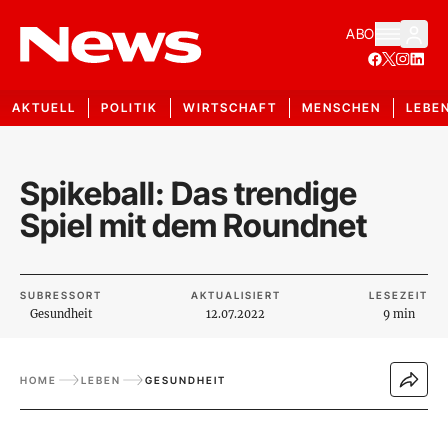
ABO
AKTUELL
POLITIK
WIRTSCHAFT
MENSCHEN
LEBE
Spikeball: Das trendige
Spiel mit dem Roundnet
SUBRESSORT
AKTUALISIERT
LESEZEIT
Gesundheit
12.07.2022
9 min
HOME
LEBEN
GESUNDHEIT