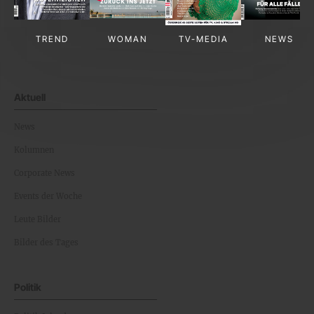
TREND
WOMAN
TV-MEDIA
NEWS
Aktuell
News
Kolumnen
Corporate News
Events der Woche
Leute Bilder
Bilder des Tages
Politik