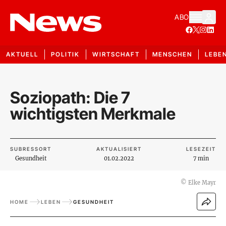
ABO
AKTUELL
POLITIK
WIRTSCHAFT
MENSCHEN
LEBE
Soziopath: Die 7
wichtigsten Merkmale
SUBRESSORT
AKTUALISIERT
LESEZEIT
Gesundheit
01.02.2022
7 min
©
Elke Mayr
HOME
LEBEN
GESUNDHEIT