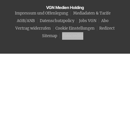
VGN Medien Holding
Impressum und Offenlegung
Mediadaten & Tarife
AGB/ANB
Datenschutzpolicy
Jobs VGN
Abo
Vertrag widerrufen
Cookie Einstellungen
Redirect
Sitemap
Fotocredits