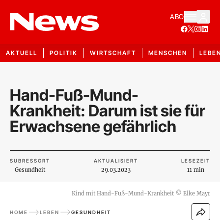
ABO
AKTUELL
POLITIK
WIRTSCHAFT
MENSCHEN
LEBE
Hand-Fuß-Mund-
Krankheit: Darum ist sie für
Erwachsene gefährlich
SUBRESSORT
AKTUALISIERT
LESEZEIT
Gesundheit
29.03.2023
11 min
Kind mit Hand-Fuß-Mund-Krankheit
©
Elke Mayr
HOME
LEBEN
GESUNDHEIT