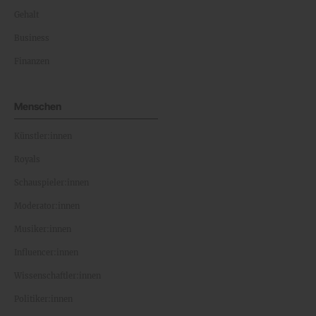
Gehalt
Business
Finanzen
Menschen
Künstler:innen
Royals
Schauspieler:innen
Moderator:innen
Musiker:innen
Influencer:innen
Wissenschaftler:innen
Politiker:innen