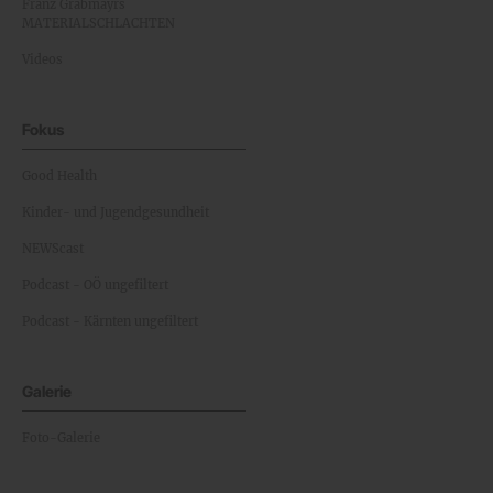
Franz Grabmayrs
MATERIALSCHLACHTEN
Videos
Fokus
Good Health
Kinder- und Jugendgesundheit
NEWScast
Podcast - OÖ ungefiltert
Podcast - Kärnten ungefiltert
Galerie
Foto-Galerie