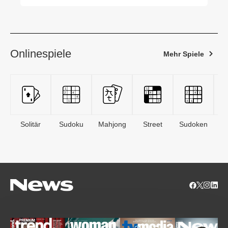
der Familie zu lösen
Onlinespiele
Mehr Spiele
Solitär
Sudoku
Mahjong
Street
Sudoken
B
S