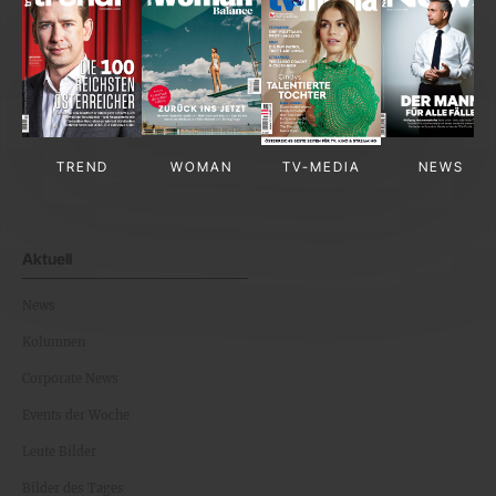
TREND
WOMAN
TV-MEDIA
NEWS
Aktuell
News
Kolumnen
Corporate News
Events der Woche
Leute Bilder
Bilder des Tages