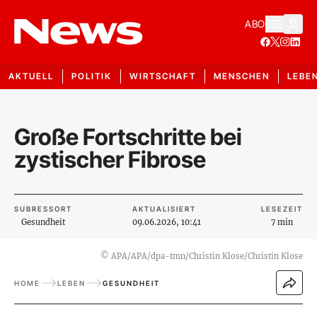
ABO
AKTUELL
POLITIK
WIRTSCHAFT
MENSCHEN
LEBE
Große Fortschritte bei
zystischer Fibrose
SUBRESSORT
AKTUALISIERT
LESEZEIT
Gesundheit
09.06.2026, 10:41
7 min
©
APA/APA/dpa-tmn/Christin Klose/Christin Klose
HOME
LEBEN
GESUNDHEIT