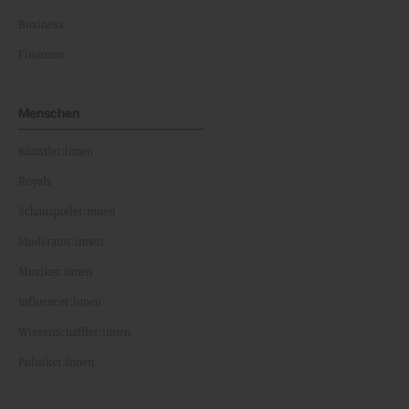
Business
Finanzen
Menschen
Künstler:innen
Royals
Schauspieler:innen
Moderator:innen
Musiker:innen
Influencer:innen
Wissenschaftler:innen
Politiker:innen