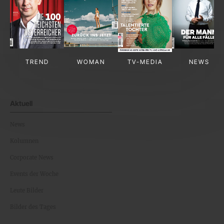
TREND
WOMAN
TV-MEDIA
NEWS
Aktuell
News
Kolumnen
Corporate News
Events der Woche
Leute Bilder
Bilder des Tages